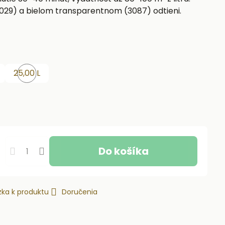
29) a bielom transparentnom (3087) odtieni.
25,00 L
kladom
Skladom
Do košíka
ka k produktu
Doručenia