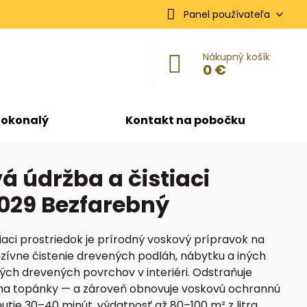
Panel používateľa
Nákupný košík
0 €
dokonalý
Kontakt na pobočku
 údržba a čistiaci
3029 Bezfarebný
aci prostriedok je prírodný voskový prípravok na
enzívne čistenie drevených podláh, nábytku a iných
ch drevených povrchov v interiéri. Odstraňuje
 na topánky — a zároveň obnovuje voskovú ochrannú
nutie 30–40 minút, výdatnosť až 80–100 m² z litra.