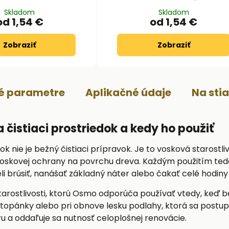
Skladom
Skladom
od 1,54 €
od 1,54 €
Zobraziť
Zobraziť
ké parametre
Aplikačné údaje
Na sti
čistiaci prostriedok a kedy ho použiť
 nie je bežný čistiaci prípravok. Je to vosková starostliv
skovej ochrany na povrchu dreva. Každým použitím teda ni
i brúsiť, nanášať základný náter alebo čakať celé hodiny
tarostlivosti, ktorú Osmo odporúča používať vtedy, keď 
 topánky alebo pri obnove lesku podlahy, ktorá sa postup
 a oddaľuje sa nutnosť celoplošnej renovácie.