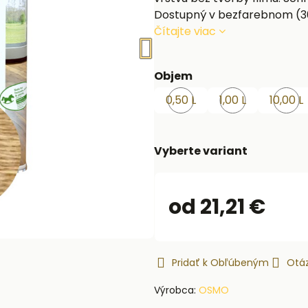
Dostupný v bezfarebnom (30
Čítajte viac
Objem
0,50 L
1,00 L
10,00 L
Skladom
Skladom
S
Vyberte variant
od 21,21 €
Pridať k Obľúbeným
Otáz
Výrobca:
OSMO