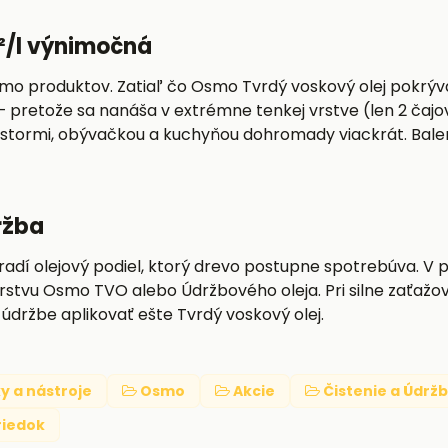
²/l výnimočná
smo produktov. Zatiaľ čo Osmo Tvrdý voskový olej pokrýv
pretože sa nanáša v extrémne tenkej vrstve (len 2 čajov
riestormi, obývačkou a kuchyňou dohromady viackrát. Bale
ržba
hradí olejový podiel, ktorý drevo postupne spotrebúva. V
ú vrstvu Osmo TVO alebo Údržbového oleja. Pri silne zaťa
držbe aplikovať ešte Tvrdý voskový olej.
y a nástroje
Osmo
Akcie
Čistenie a Údrž
riedok