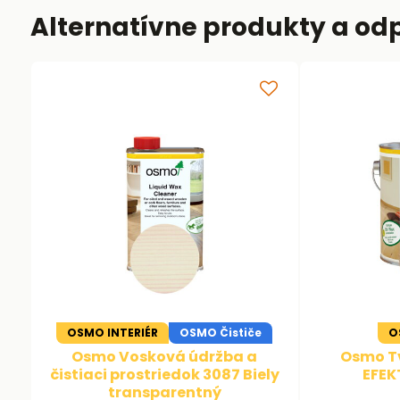
Alternatívne produkty a od
OSMO INTERIÉR
OSMO Čističe
O
Osmo Vosková údržba a
Osmo Tv
čistiaci prostriedok 3087 Biely
EFEK
transparentný