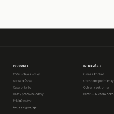
PRODUKTY
INFORMÁCIE
OSMO oleje a vosky
O nás a kontakt
Mirka brúsivá
Obchodné podmienky
Caparol farby
Ochrana súkromia
Dassy pracovné odevy
Bazár — Niesom doko
Príslušenstvo
Akcie a výpredaje