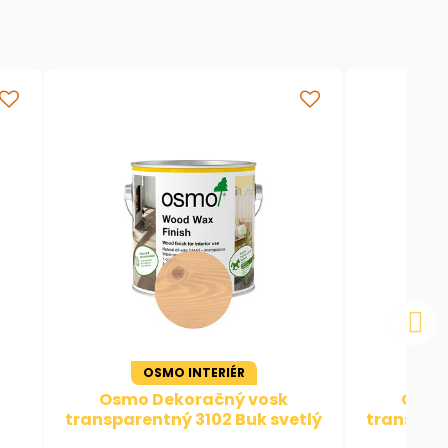
OSMO INTERIÉR
Osmo Dekoračný vosk
Osmo
transparentný 3102 Buk svetlý
transpare