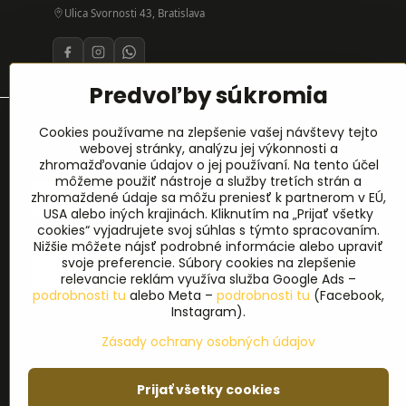
Ulica Svornosti 43, Bratislava
Predvoľby súkromia
Prihlásenie na odber noviniek
Cookies používame na zlepšenie vašej návštevy tejto
webovej stránky, analýzu jej výkonnosti a
zhromažďovanie údajov o jej používaní. Na tento účel
Meno
*
môžeme použiť nástroje a služby tretích strán a
zhromaždené údaje sa môžu preniesť k partnerom v EÚ,
USA alebo iných krajinách. Kliknutím na „Prijať všetky
cookies“ vyjadrujete svoj súhlas s týmto spracovaním.
E-mail
*
Nižšie môžete nájsť podrobné informácie alebo upraviť
svoje preferencie. Súbory cookies na zlepšenie
relevancie reklám využíva služba Google Ads –
podrobnosti tu
alebo Meta –
podrobnosti tu
(Facebook,
Instagram).
Zásady ochrany osobných údajov
Prijať všetky cookies