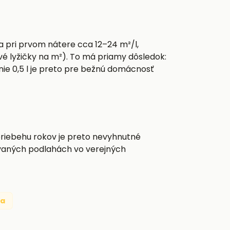
a pri prvom nátere cca 12–24 m²/l,
é lyžičky na m²). To má priamy dôsledok:
nie 0,5 l je preto pre bežnú domácnosť
 priebehu rokov je preto nevyhnutné
žovaných podlahách vo verejných
ba