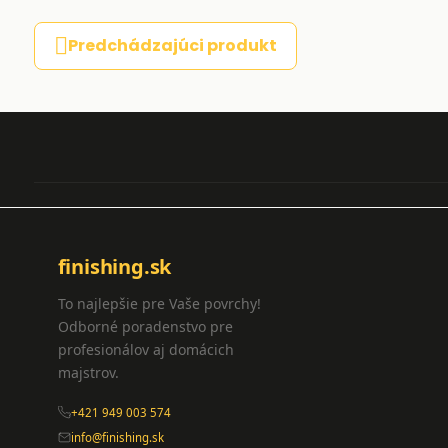
Predchádzajúci produkt
finishing.sk
To najlepšie pre Vaše povrchy!
Odborné poradenstvo pre
profesionálov aj domácich
majstrov.
+421 949 003 574
info@finishing.sk