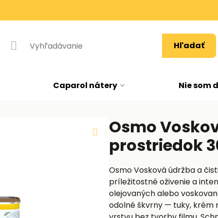
Hľadať
Caparol nátery
Nie som 
Osmo Vosková
prostriedok 
Osmo Vosková údržba a čisti
príležitostné oživenie a int
olejovaných alebo voskovaný
odolné škvrny — tuky, krém
vrstvu bez tvorby filmu. Sch