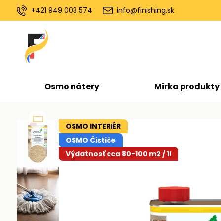
+421 949 003 574
info@finishing.sk
Osmo nátery
Mirka produkty
OSMO INTERIÉR
OSMO Čističe
Výdatnosť cca 80-100 m2 / 1l