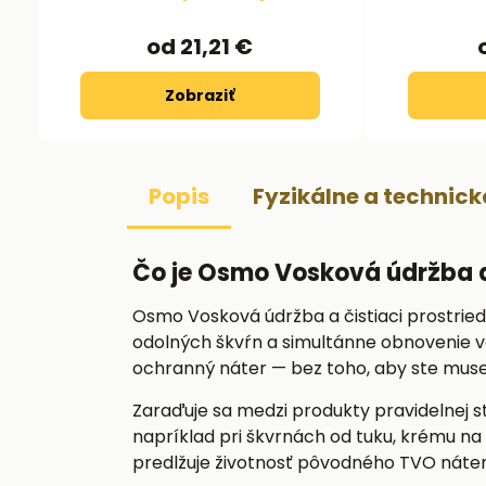
od 21,21 €
Zobraziť
Popis
Fyzikálne a technic
Čo je Osmo Vosková údržba a 
Osmo Vosková údržba a čistiaci prostriedok
odolných škvŕn a simultánne obnovenie vo
ochranný náter — bez toho, aby ste musel
Zaraďuje sa medzi produkty pravidelnej s
napríklad pri škvrnách od tuku, krému na
predlžuje životnosť pôvodného TVO náteru