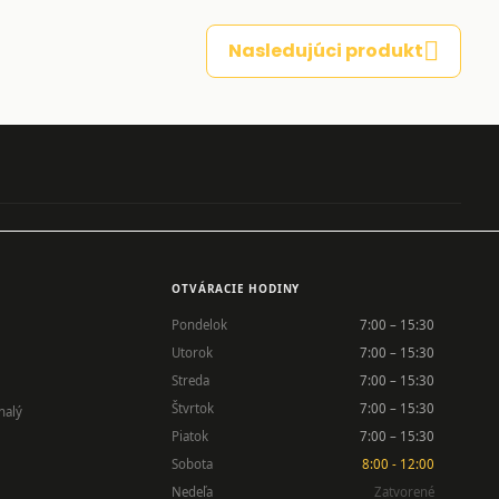
Nasledujúci produkt
OTVÁRACIE HODINY
Pondelok
7:00 – 15:30
Utorok
7:00 – 15:30
Streda
7:00 – 15:30
Štvrtok
7:00 – 15:30
nalý
Piatok
7:00 – 15:30
Sobota
8:00 - 12:00
Nedeľa
Zatvorené