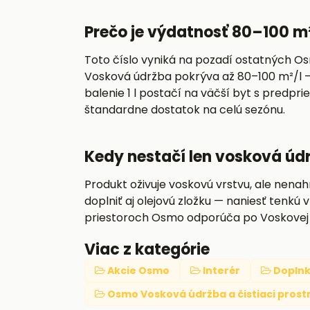
Prečo je výdatnosť 80–100 m
Toto číslo vyniká na pozadí ostatných O
Vosková údržba pokrýva až 80–100 m²/l — 
balenie 1 l postačí na väčší byt s predp
štandardne dostatok na celú sezónu.
Kedy nestačí len vosková úd
Produkt oživuje voskovú vrstvu, ale nena
doplniť aj olejovú zložku — naniesť tenk
priestoroch Osmo odporúča po Voskovej ú
Viac z kategórie
Akcie Osmo
Interér
Doplnk
Osmo Vosková údržba a čistiaci prost