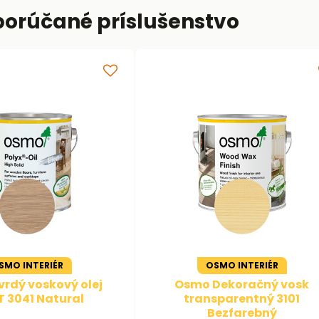
porúčané príslušenstvo
SMO INTERIÉR
OSMO INTERIÉR
rdý voskový olej
Osmo Dekoračný vosk
T 3041 Natural
transparentný 3101
Bezfarebný