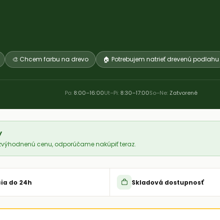
🎨 Chcem farbu na drevo
🏠 Potrebujem natrieť drevenú podlahu
Po:
8:00–16:00
Ut–Pi:
8:30–17:00
So–Ne:
Zatvorené
y
a zvýhodnenú cenu, odporúčame nakúpiť teraz.
ia do 24h
Skladová dostupnosť