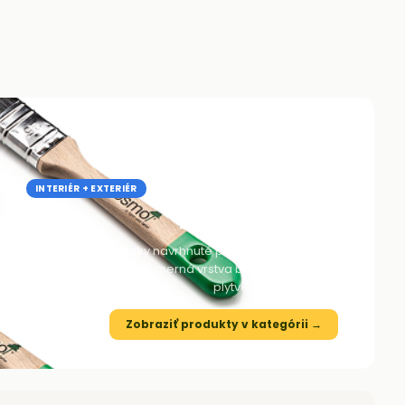
INTERIÉR + EXTERIÉR
Navrhnuté priamo pre OSMO nátery
Príslušenstvo
O štetce, pady a valčeky navrhnuté priamo pre aplikáciu
ových náterov. Tenká rovnomerná vrstva bez pruhov a bez
plytvenia produktom.
Zobraziť produkty v kategórii →