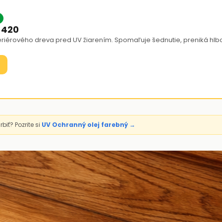
 420
iérového dreva pred UV žiarením. Spomaľuje šednutie, preniká hlbok
iť? Pozrite si
UV Ochranný olej farebný →