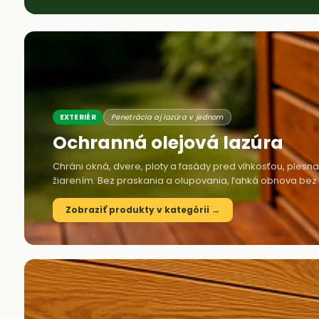
EXTERIÉR
Penetrácia aj lazúra v jednom
Ochranná olejová lazúra
Chráni okná, dvere, ploty a fasády pred vlhkosťou, plesn
žiarením. Bez praskania a olupovania, ľahká obnova bez 
Zobraziť produkty v kategórii →