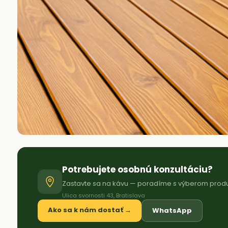
Potrebujete osobnú konzultáciu?
Zastavte sa na kávu — poradíme s výberom produkt
Ulica svornosti 43, Bratislava
Ako sa k nám dostať →
WhatsApp