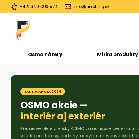
+421 949 003 574
info@finishing.sk
Osmo nátery
Mirka produkty
JARNÁ AKCIA 2026
OSMO akcie —
interiér aj exteriér
Prémiové oleje a vosky OSMO za najlepšie ceny na trh
Všetko pre terasy, podlahy, nábytok, drevený obklad či 