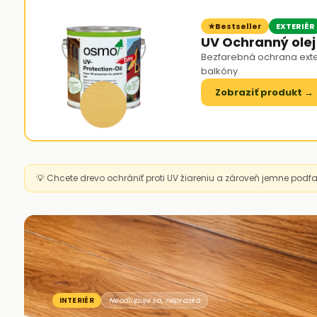
Bestseller
EXTERIÉR
UV Ochranný olej
Bezfarebná ochrana exter
balkóny.
Zobraziť produkt →
💡 Chcete drevo ochrániť proti UV žiareniu a zároveň jemne podfarb
INTERIÉR
Neodlupuje sa, nepraská