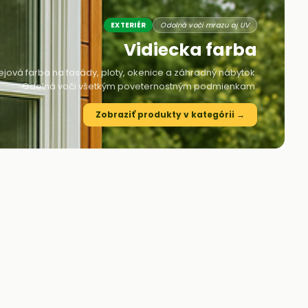
EXTERIÉR
Odolná voči mrazu aj UV
Vidiecka farba
lejová farba na fasády, ploty, okenice a záhradný nábytok.
Odolná voči všetkým poveternostným podmienkam.
Zobraziť produkty v kategórii →