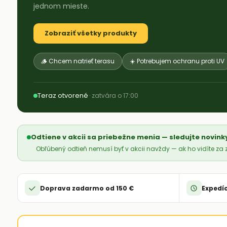
jednom mieste.
Zobraziť všetky produkty
🪵 Chcem natrieť terasu
☀️ Potrebujem ochranu proti UV
Teraz otvorené
· zatvára o 17:00
Odtiene v akcii sa priebežne menia — sledujte novink
Obľúbený odtieň nemusí byť v akcii navždy — ak ho vidíte z
Doprava zadarmo od 150 €
Expedíc