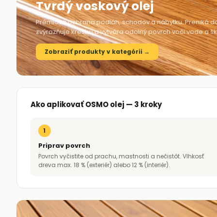
Tvrdý voskový olej
Prémiová ochrana podláh, schodov a nábytku. Preniká d
zvýrazňuje kresbu a vytvára odolný povrch voči vode a š
Zobraziť produkty v kategórii →
Ako aplikovať OSMO olej — 3 kroky
1
Priprav povrch
Povrch vyčistite od prachu, mastnosti a nečistôt. Vlhkosť
dreva max. 18 % (exteriér) alebo 12 % (interiér).