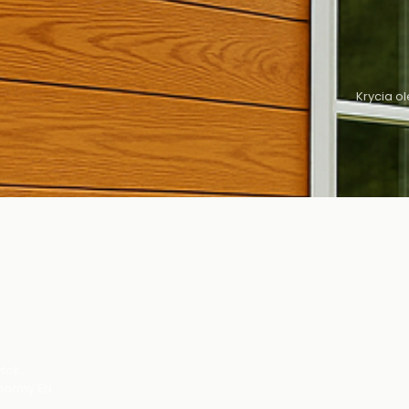
Krycia o
tok.
 normy EN