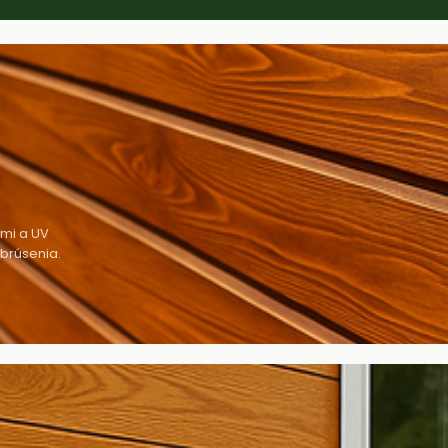
ami a UV
brúsenia.