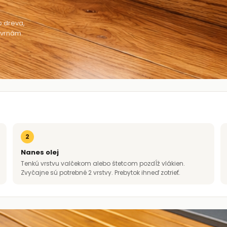
o dreva,
kvrnám.
2
Nanes olej
Tenkú vrstvu valčekom alebo štetcom pozdĺž vlákien.
Zvyčajne sú potrebné 2 vrstvy. Prebytok ihneď zotrieť.