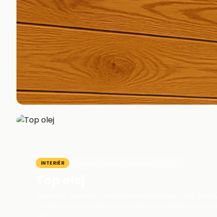
INTERIÉR
Bezpečný kontakt s potravinami (EN 1186)
Top olej
Špeciálny olej na kuchynské pracovné dosky, stoly a náby
Certifikovaný pre bezpečný kontakt s potravinami podľa
1186.