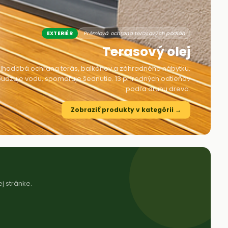
EXTERIÉR
Prémiová ochrana terasových podláh
Terasový olej
lhodobá ochrana terás, balkónov a záhradného nábytku.
udzuje vodu, spomaľuje šednutie. 13 prírodných odtieňov
podľa druhu dreva.
Zobraziť produkty v kategórii →
j stránke.