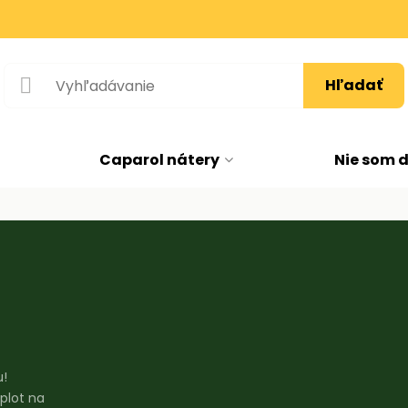
Hľadať
Caparol nátery
Nie som 
u!
plot na