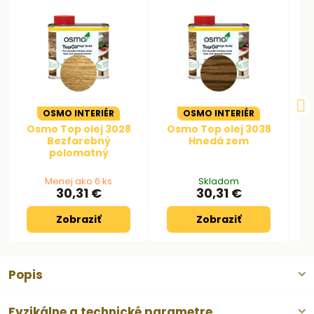
OSMO INTERIÉR
OSMO INTERIÉR
Osmo Top olej 3028
Osmo Top olej 3038
O
Bezfarebný
Hnedá zem
polomatný
Menej ako 6 ks
Skladom
30,31 €
30,31 €
Zobraziť
Zobraziť
Popis
Fyzikálne a technické parametre