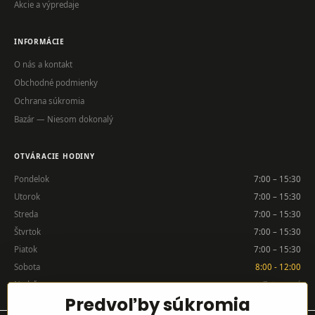
Akcie a výpredaje
INFORMÁCIE
O nás a kontakt
Obchodné podmienky
Ochrana súkromia
Bazár — Niesom dokonalý
OTVÁRACIE HODINY
Pondelok
7:00 – 15:30
Utorok
7:00 – 15:30
Streda
7:00 – 15:30
Štvrtok
7:00 – 15:30
Piatok
7:00 – 15:30
Sobota
8:00 - 12:00
Nedeľa
Zatvorené
Predvoľby súkromia