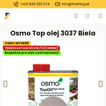
+421 949 003 574
info@finishing.sk
Osmo Top olej 3037 Biela
OSMO INTERIÉR
Výdatnosť cca 24 m2 / 1l (1 náter)
Bezpečné pre styk s potravinami!