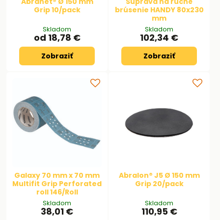
Abranet® Ø 150 mm
Súprava na ručné
Grip 10/pack
brúsenie HANDY 80x230
mm
Skladom
Skladom
od 18,78 €
102,34 €
Zobraziť
Zobraziť
Galaxy 70 mm x 70 mm
Abralon® J5 Ø 150 mm
Multifit Grip Perforated
Grip 20/pack
roll 146/Roll
Skladom
Skladom
38,01 €
110,95 €