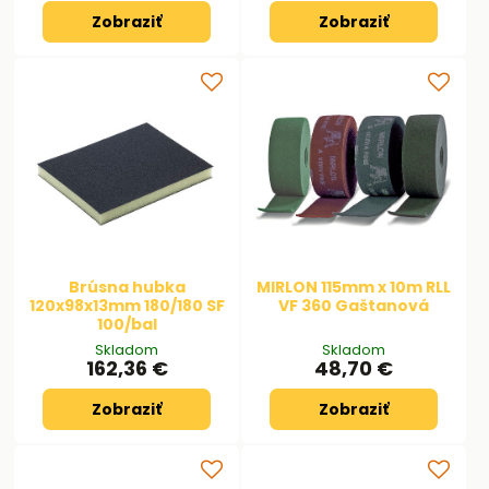
Zobraziť
Zobraziť
Brúsna hubka
MIRLON 115mm x 10m RLL
120x98x13mm 180/180 SF
VF 360 Gaštanová
100/bal
Skladom
Skladom
162,36 €
48,70 €
Zobraziť
Zobraziť