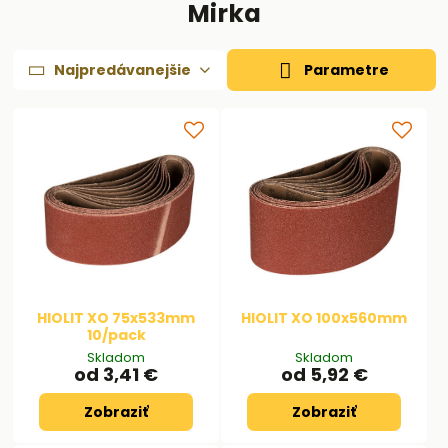
Mirka
Najpredávanejšie
Parametre
HIOLIT XO 75x533mm
HIOLIT XO 100x560mm
10/pack
Skladom
Skladom
od 3,41 €
od 5,92 €
Zobraziť
Zobraziť