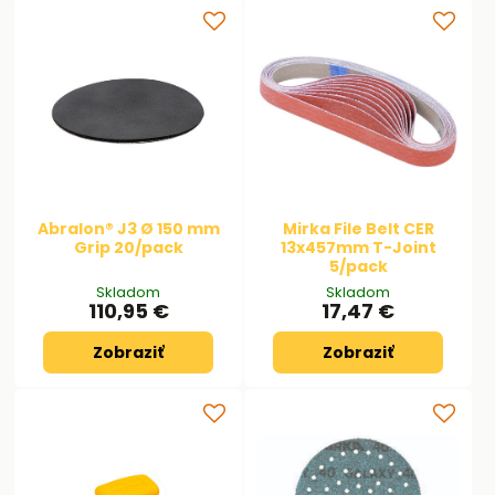
Abralon® J3 Ø 150 mm
Mirka File Belt CER
Grip 20/pack
13x457mm T-Joint
5/pack
Skladom
Skladom
110,95 €
17,47 €
Zobraziť
Zobraziť