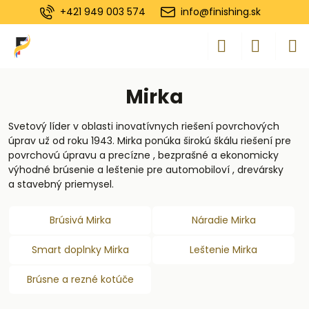
+421 949 003 574
info@finishing.sk
Mirka
Svetový líder v oblasti inovatívnych riešení povrchových
úprav už od roku 1943. Mirka ponúka širokú škálu riešení pre
povrchovú úpravu a precízne , bezprašné a ekonomicky
výhodné brúsenie a leštenie pre automobiloví , drevársky
a stavebný priemysel.
Brúsivá Mirka
Náradie Mirka
Smart doplnky Mirka
Leštenie Mirka
Brúsne a rezné kotúče