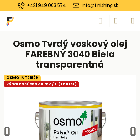
+421 949 003 574
info@finishing.sk
Osmo Tvrdý voskový olej
FAREBNÝ 3040 Biela
transparentná
OSMO INTERIÉR
Výdatnosť cca 30 m2 / 1l (1 náter)