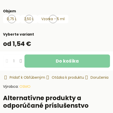
Objem
0,75 L
2,50 L
Vzorka - 5 ml
Skladom
Skladom
Skladom
Vyberte variant
od 1,54 €
Do košíka
Pridať k Obľúbeným
Otázka k produktu
Doručenia
Výrobca:
OSMO
Alternatívne produkty a
odporúčané príslušenstvo