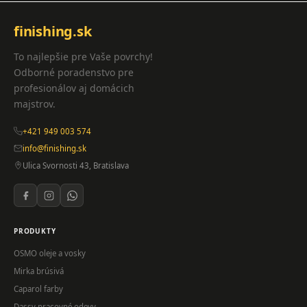
finishing.sk
To najlepšie pre Vaše povrchy!
Odborné poradenstvo pre
profesionálov aj domácich
majstrov.
+421 949 003 574
info@finishing.sk
Ulica Svornosti 43, Bratislava
PRODUKTY
OSMO oleje a vosky
Mirka brúsivá
Caparol farby
Dassy pracovné odevy