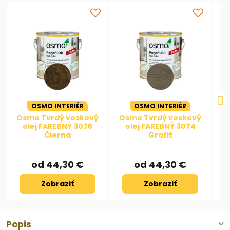
OSMO INTERIÉR
OSMO INTERIÉR
Osmo Tvrdý voskový
Osmo Tvrdý voskový
O
olej FAREBNÝ 3075
olej FAREBNÝ 3074
Čierna
Grafit
od 44,30 €
od 44,30 €
Zobraziť
Zobraziť
Popis