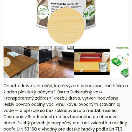
Chcete drevo v interiéri, ktoré vyzerá prirodzene, má hĺbku a
žiaden plastický nádych? Osmo Dekoračný vosk
Transparentný zdôrazní kresbu dreva, vytvorí hodvábne
lesklý povrch odolný voči vínu, káve, ovocným šťavám aj
vode — a aplikuje sa bez základovania a medzibrúsenia.
Dostupný v 15 odtieňoch, od bezfarebného po ebenové
drevo. Suchý povrch je bezpečný pre ľudí, zvieratá a rastliny
podľa DIN 53 160 a vhodný pre detské hračky podľa EN 71.3.