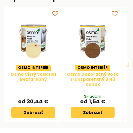
OSMO INTERIÉR
OSMO INTERIÉR
Osmo Čistý vosk 1101
Osmo Dekoračný vosk
Os
Bezfarebný
transparentný 3143
t
Koňak
Skladom
od 30,44 €
od 1,54 €
Zobraziť
Zobraziť