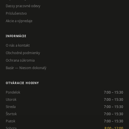
Dassy pracovné odevy
Príslušenstvo
Akcie a výpredaje
INFORMÁCIE
O nás a kontakt
Obchodné podmienky
Ochrana súkromia
Bazár — Niesom dokonalý
OTVÁRACIE HODINY
Pondelok
7:00 – 15:30
Utorok
7:00 – 15:30
Streda
7:00 – 15:30
Štvrtok
7:00 – 15:30
Piatok
7:00 – 15:30
Sobota
8:00 - 12:00