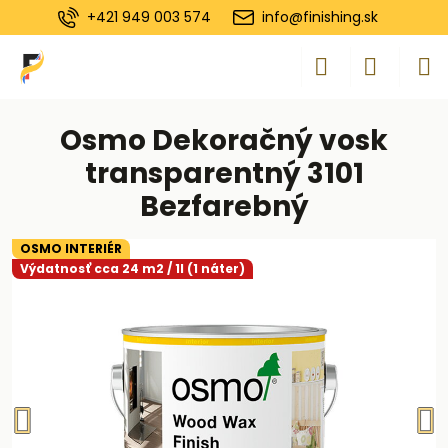
+421 949 003 574
info@finishing.sk
Osmo Dekoračný vosk
transparentný 3101
Bezfarebný
OSMO INTERIÉR
Výdatnosť cca 24 m2 / 1l (1 náter)