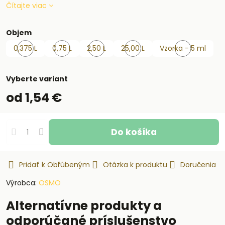
Čítajte viac
Objem
0,375 L
0,75 L
2,50 L
25,00 L
Vzorka - 5 ml
Skladom
Skladom
Skladom
Skladom
Skladom
Vyberte variant
od 1,54 €
Do košíka
Pridať k Obľúbeným
Otázka k produktu
Doručenia
Výrobca:
OSMO
Alternatívne produkty a
odporúčané príslušenstvo