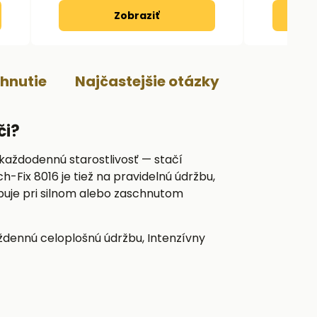
Zobraziť
ahnutie
Najčastejšie otázky
či?
a každodennú starostlivosť — stačí
h-Fix 8016 je tiež na pravidelnú údržbu,
puje pri silnom alebo zaschnutom
ždennú celoplošnú údržbu, Intenzívny