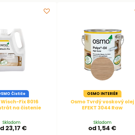
SMO Čističe
OSMO INTERIÉR
Wisch-Fix 8016
Osmo Tvrdý voskový olej
trát na čistenie
EFEKT 3044 Raw
Skladom
Skladom
d 23,17 €
od 1,54 €