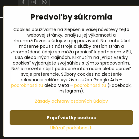
Predvoľby súkromia
Prihlásenie na odber noviniek
Cookies používame na zlepšenie vašej návštevy tejto
webovej stránky, analýzu jej výkonnosti a
zhromažďovanie údajov o jej používaní. Na tento účel
Meno
*
môžeme použiť nástroje a služby tretích strán a
zhromaždené údaje sa môžu preniesť k partnerom v EÚ,
USA alebo iných krajinách. Kliknutím na „Prijať všetky
cookies“ vyjadrujete svoj súhlas s týmto spracovaním.
E-mail
*
Nižšie môžete nájsť podrobné informácie alebo upraviť
svoje preferencie. Súbory cookies na zlepšenie
relevancie reklám využíva služba Google Ads –
podrobnosti tu
alebo Meta –
podrobnosti tu
(Facebook,
Instagram).
Zásady ochrany osobných údajov
Prijať všetky cookies
©
2
Ukázať podrobnosti