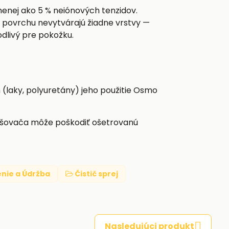
 menej ako 5 % neiónových tenzidov.
a povrchu nevytvárajú žiadne vrstvy —
odlivý pre pokožku.
(laky, polyuretány) jeho použitie Osmo
rašovača môže poškodiť ošetrovanú
enie a Údržba
Čistič sprej
Nasledujúci produkt