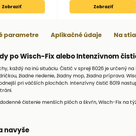
Zobraziť
Zobraziť
ké parametre
Aplikačné údaje
Na sti
edy po Wisch-Fix alebo Intenzívnom čisti
, každý na inú situáciu. Čistič v spreji 8026 je určený n
ičkou, žiadne riedenie, žiadny mop, žiadna príprava. Wisc
ejší pri väčších plochách. Intenzívny čistič 8019 nastu
tráni.
ždodenné čistenie menších plôch a škvŕn, Wisch-Fix na tý
a navyše