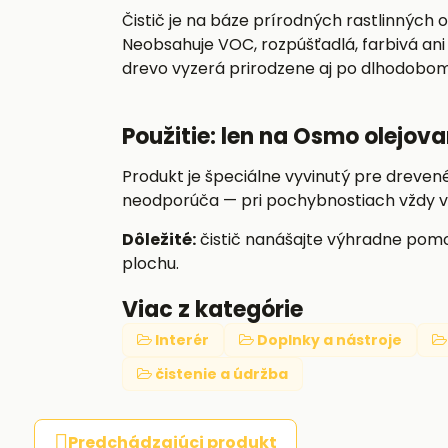
Čistič je na báze prírodných rastlinných 
Neobsahuje VOC, rozpúšťadlá, farbivá ani
drevo vyzerá prirodzene aj po dlhodobom 
Použitie: len na Osmo olejov
Produkt je špeciálne vyvinutý pre dreve
neodporúča — pri pochybnostiach vždy v
Dôležité:
čistič nanášajte výhradne pom
plochu.
Viac z kategórie
Interér
Doplnky a nástroje
čistenie a údržba
Predchádzajúci produkt