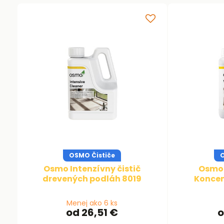
OSMO Čističe
O
Osmo Intenzívny čistič
Osmo 
drevených podláh 8019
Koncen
Menej ako 6 ks
od 26,51 €
o