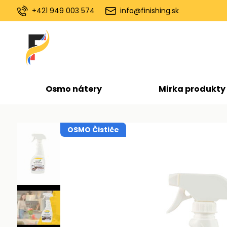
+421 949 003 574
info@finishing.sk
Osmo nátery
Mirka produkty
OSMO Čističe