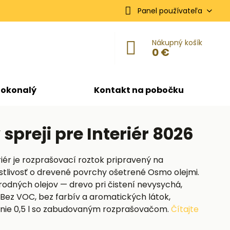
Panel používateľa
Nákupný košík
0 €
dokonalý
Kontakt na pobočku
spreji pre Interiér 8026
eriér je rozprašovací roztok pripravený na
stlivosť o drevené povrchy ošetrené Osmo olejmi.
odných olejov — drevo pri čistení nevysychá,
. Bez VOC, bez farbív a aromatických látok,
lenie 0,5 l so zabudovaným rozprašovačom.
Čítajte