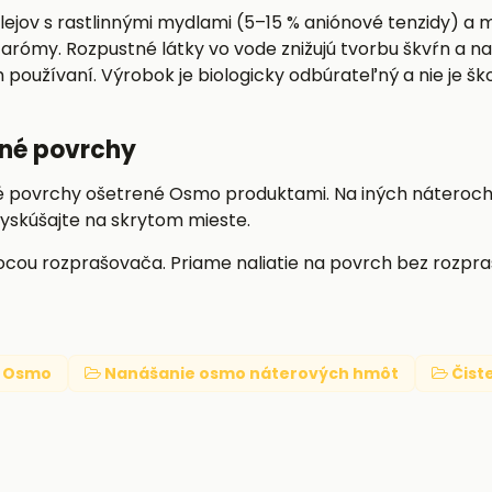
olejov s rastlinnými mydlami (5–15 % aniónové tenzidy) a
 arómy. Rozpustné látky vo vode znižujú tvorbu škvŕn a n
používaní. Výrobok je biologicky odbúrateľný a nie je šk
ané povrchy
né povrchy ošetrené Osmo produktami. Na iných náteroch 
yskúšajte na skrytom mieste.
ocou rozprašovača. Priame naliatie na povrch bez rozp
Osmo
Nanášanie osmo náterových hmôt
Čist