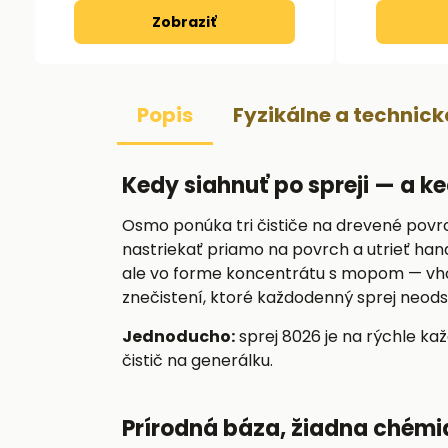
Zobraziť
Popis
Fyzikálne a technic
Kedy siahnuť po spreji — a k
Osmo ponúka tri čističe na drevené povrchy
nastriekať priamo na povrch a utrieť handr
ale vo forme koncentrátu s mopom — vhodn
znečistení, ktoré každodenný sprej neods
Jednoducho:
sprej 8026 je na rýchle ka
čistič na generálku.
Prírodná báza, žiadna chémi