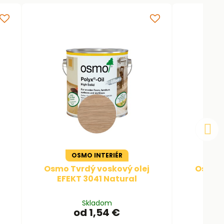
OSMO INTERIÉR
Osmo Tvrdý voskový olej
Osmo T
EFEKT 3041 Natural
FARE
Skladom
od 1,54 €