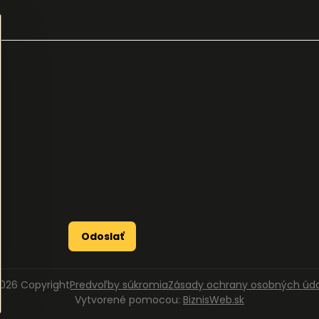
Odoslať
026
Copyright
Predvoľby súkromia
Zásady ochrany osobných úd
Vytvorené pomocou:
BiznisWeb.sk