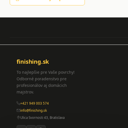
finishing.sk
To najlepšie pre Vaše povrchy!
Odborné poradenstvo pre
profesionálov aj domácich
majstrov.
+421 949 003 574
info@finishing.sk
Ulica Svornosti 43, Bratislava