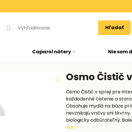
Hľadať
Caparol nátery
Nie som 
Osmo Čistič v 
Osmo Čistič v spreji pre int
každodenné čistenie a staro
Obsahuje mydlá na báze prír
nevznikajú vrstvy ani škvrny
biologicky odbúrateľný. Ba
viac