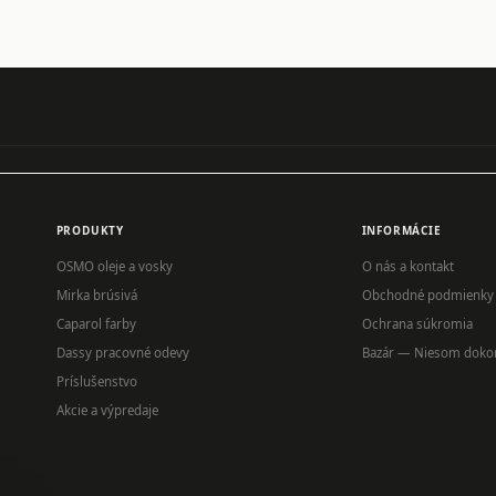
PRODUKTY
INFORMÁCIE
OSMO oleje a vosky
O nás a kontakt
Mirka brúsivá
Obchodné podmienky
Caparol farby
Ochrana súkromia
Dassy pracovné odevy
Bazár — Niesom doko
Príslušenstvo
Akcie a výpredaje