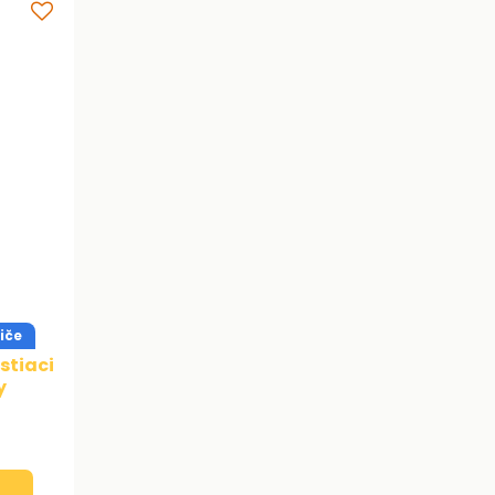
iče
stiaci
y