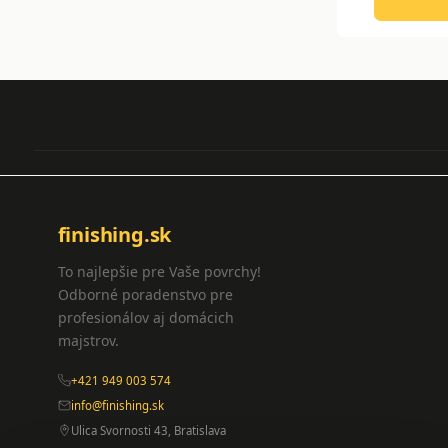
finishing.sk
To najlepšie pre Vaše povrchy!
Odborné poradenstvo pre
profesionálov aj domácich
majstrov.
+421 949 003 574
info@finishing.sk
Ulica Svornosti 43, Bratislava