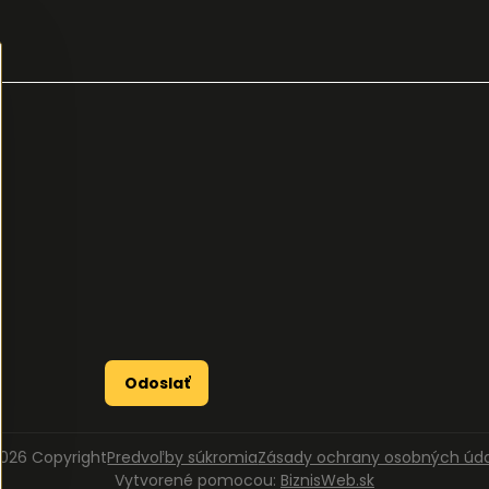
Odoslať
026
Copyright
Predvoľby súkromia
Zásady ochrany osobných úd
Vytvorené pomocou:
BiznisWeb.sk