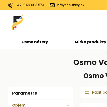
+421 949 003 574
info@finishing.sk
Osmo nátery
Mirka produkty
Osmo Vos
Osmo V
Radiť p
Parametre
Objem