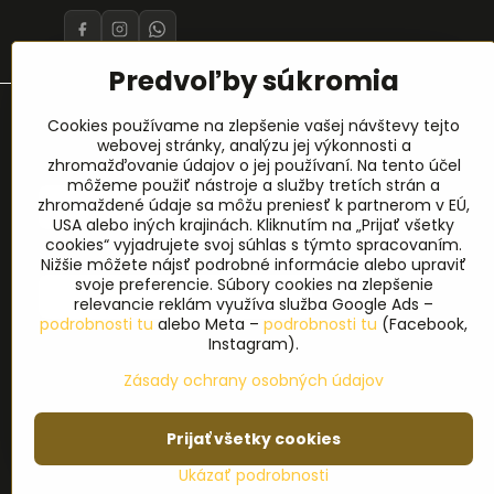
Predvoľby súkromia
Prihlásenie na odber noviniek
Cookies používame na zlepšenie vašej návštevy tejto
webovej stránky, analýzu jej výkonnosti a
zhromažďovanie údajov o jej používaní. Na tento účel
Meno
*
môžeme použiť nástroje a služby tretích strán a
zhromaždené údaje sa môžu preniesť k partnerom v EÚ,
USA alebo iných krajinách. Kliknutím na „Prijať všetky
cookies“ vyjadrujete svoj súhlas s týmto spracovaním.
E-mail
*
Nižšie môžete nájsť podrobné informácie alebo upraviť
svoje preferencie. Súbory cookies na zlepšenie
relevancie reklám využíva služba Google Ads –
podrobnosti tu
alebo Meta –
podrobnosti tu
(Facebook,
Instagram).
Zásady ochrany osobných údajov
Prijať všetky cookies
©
2
Ukázať podrobnosti