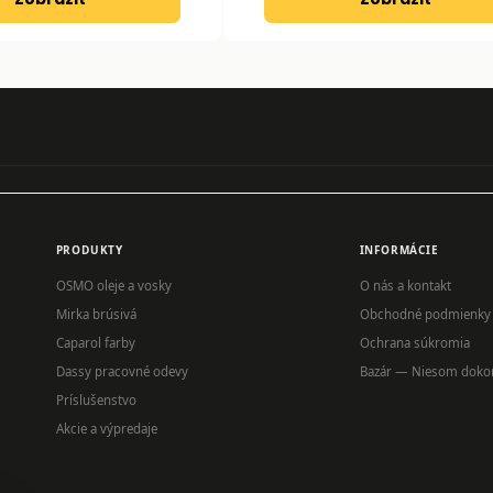
PRODUKTY
INFORMÁCIE
OSMO oleje a vosky
O nás a kontakt
Mirka brúsivá
Obchodné podmienky
Caparol farby
Ochrana súkromia
Dassy pracovné odevy
Bazár — Niesom doko
Príslušenstvo
Akcie a výpredaje