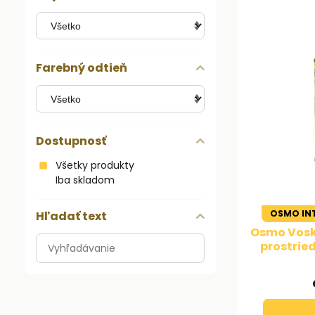
Farebný odtieň
Dostupnosť
Všetky produkty
Iba skladom
OSMO INT
Hľadať text
Osmo Vosko
Prehľadať
prostrie
výsledky
filtra
fulltextom