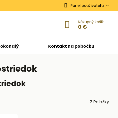
Panel používateľa
Nákupný košík
0 €
dokonalý
Kontakt na pobočku
ostriedok
triedok
2
Položky