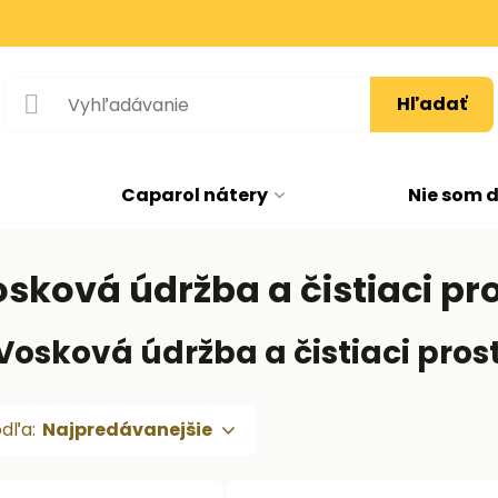
Hľadať
Caparol nátery
Nie som 
ková údržba a čistiaci pr
osková údržba a čistiaci pros
odľa:
Najpredávanejšie