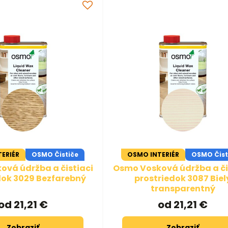
ERIÉR
OSMO Čističe
OSMO INTERIÉR
OSMO Čist
vá údržba a čistiaci
Osmo Vosková údržba a či
dok 3029 Bezfarebný
prostriedok 3087 Biel
transparentný
od 21,21 €
od 21,21 €
Zobraziť
Zobraziť