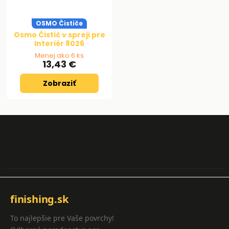
OSMO Čističe
Osmo Čistič v spreji pre
Interiér 8026
Menej ako 6 ks
13,43 €
Zobraziť
finishing.sk
To najlepšie pre Vaše povrchy!