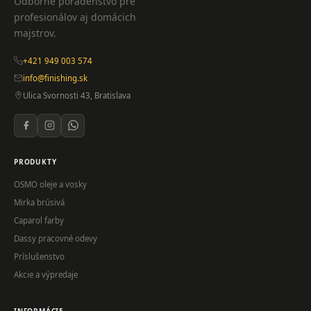
Odborné poradenstvo pre
profesionálov aj domácich
majstrov.
+421 949 003 574
info@finishing.sk
Ulica Svornosti 43, Bratislava
PRODUKTY
OSMO oleje a vosky
Mirka brúsivá
Caparol farby
Dassy pracovné odevy
Príslušenstvo
Akcie a výpredaje
INFORMÁCIE