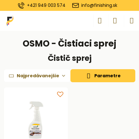
+421 949 003 574
info@finishing.sk
OSMO - Čistiaci sprej
Čistič sprej
Najpredávanejšie
Parametre