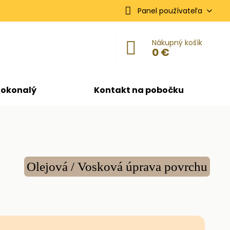
Panel používateľa
Nákupný košík
0 €
dokonalý
Kontakt na pobočku
Olejová / Vosková úprava povrchu