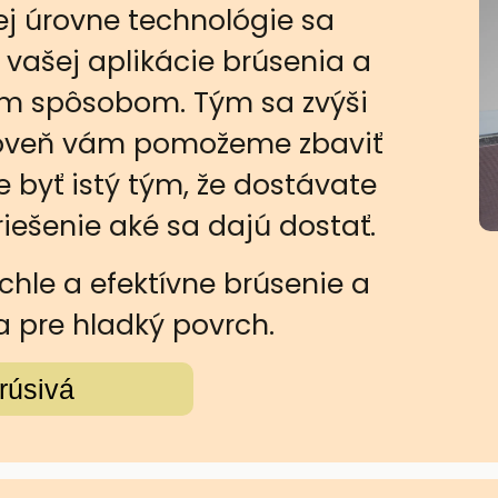
j úrovne technológie sa
 vašej aplikácie brúsenia a
ným spôsobom. Tým sa zvýši
ároveň vám pomožeme zbaviť
e byť istý tým, že dostávate
riešenie aké sa dajú dostať.
ýchle a efektívne brúsenie a
a pre hladký povrch.
rúsivá