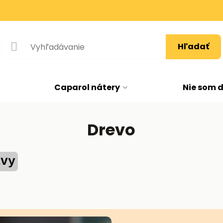
Hľadať
Caparol nátery
Nie som 
Drevo
avy