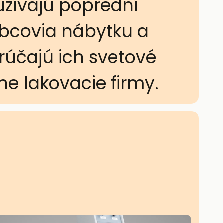
žívajú poprední
bcovia nábytku a
účajú ich svetové
ne lakovacie firmy.