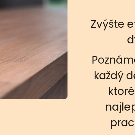
Zvýšte e
d
Poznáme
každý d
ktor
najle
prac