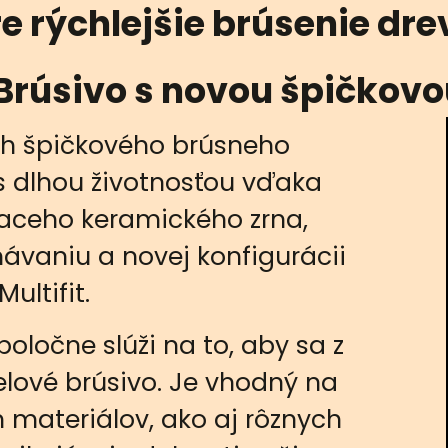
re rýchlejšie brúsenie dre
Brúsivo s novou špičkov
uh špičkového brúsneho
s dlhou životnosťou vďaka
ceho keramického zrna,
vaniu a novej konfigurácii
ultifit.
oločne slúži na to, aby sa z
lové brúsivo. Je vhodný na
 materiálov, ako aj rôznych