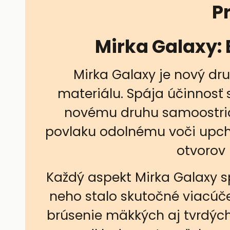
P
Mirka Galaxy: 
Mirka Galaxy je nový dr
materiálu. Spája účinnosť 
novému druhu samoostria
povlaku odolnému voči upchá
otvorov M
Každý aspekt Mirka Galaxy sp
neho stalo skutočné viacúče
brúsenie mäkkých aj tvrdých