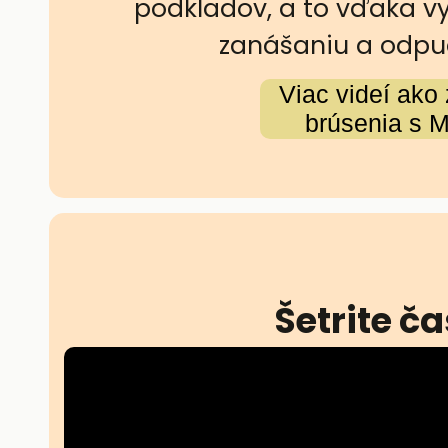
podkladov, a to vďaka vy
zanášaniu a odpu
Viac videí ako 
brúsenia s M
Šetrite č