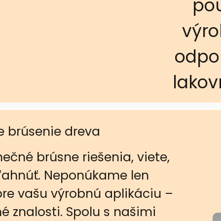
pou
výro
odpor
lakov
e brúsenie dreva
nečné brúsne riešenia, viete,
ľahnúť. Neponúkame len
pre vašu výrobnú aplikáciu –
 znalosti. Spolu s našimi