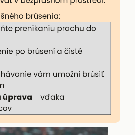
ovať v bezprašnom prostredí.
šného brúsenia:
ňte prenikaniu prachu do
nie po brúsení a čisté
chávanie vám umožní brúsiť
om
á úprava
- vďaka
cov