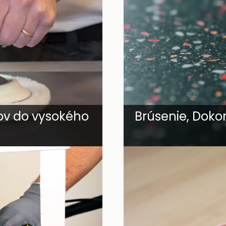
ov do vysokého
Brúsenie, Doko