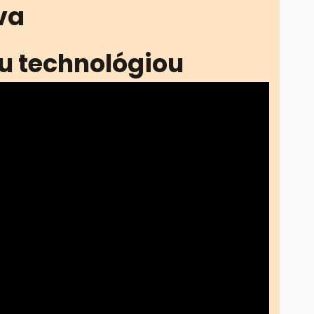
va
ou technológiou