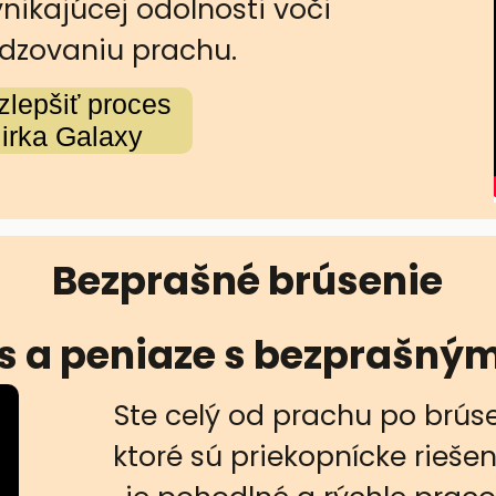
nikajúcej odolnosti voči
dzovaniu prachu.
zlepšiť proces
irka Galaxy
Bezprašné brúsenie
as a peniaze s bezprašný
Ste celý od prachu po brús
ktoré sú priekopnícke rieše