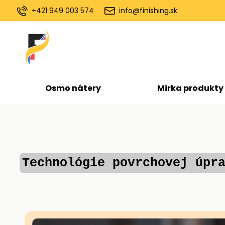
+421 949 003 574
info@finishing.sk
Osmo nátery
Mirka produkty
Technológie povrchovej úpr