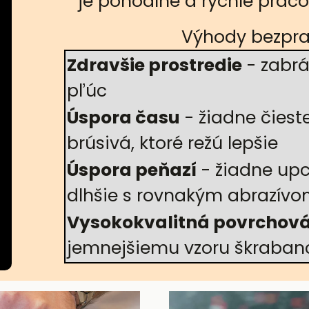
je pohodlné a rýchle prac
Výhody bezpra
Zdravšie prostredie
- zabrá
pľúc
Úspora času
- žiadne čieste
brúsivá, ktoré režú lepšie
Úspora peňazí
- žiadne up
dlhšie s rovnakým abrazív
Vysokokvalitná povrchov
jemnejšiemu vzoru škraban