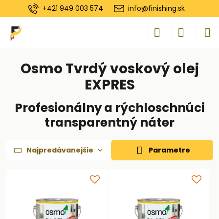
+421 949 003 574
info@finishing.sk
Osmo Tvrdý voskový olej
EXPRES
Profesionálny a rýchloschnúci
transparentný náter
Najpredávanejšie
Parametre