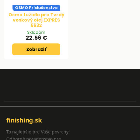
OSMO Príslušenstvo
Osmo tužidlo pre Tvrdý
voskový olej EXPRES
6632
Skladom
22,56 €
Zobraziť
finishing.sk
To najlepšie pre Vaše povrchy!
Odborné poradenstvo pre