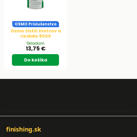
OSMO Príslušenstvo
Osmo čistič štetcov a
riedidlo 8000
Skladom
13,75 €
Do košíka
finishing.sk