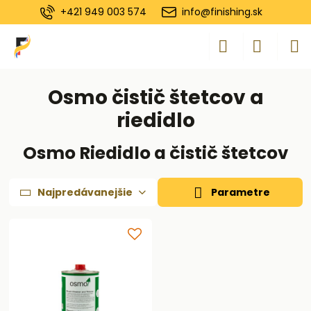
+421 949 003 574
info@finishing.sk
Osmo čistič štetcov a
riedidlo
Osmo Riedidlo a čistič štetcov
Najpredávanejšie
Parametre