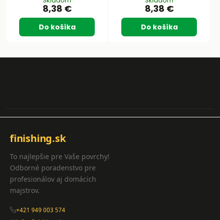
Skladom
Skladom
8,38 €
8,38 €
Do košíka
Do košíka
finishing.sk
To najlepšie pre Vaše povrchy!
Odborné poradenstvo pre
profesionálov aj domácich
majstrov.
+421 949 003 574