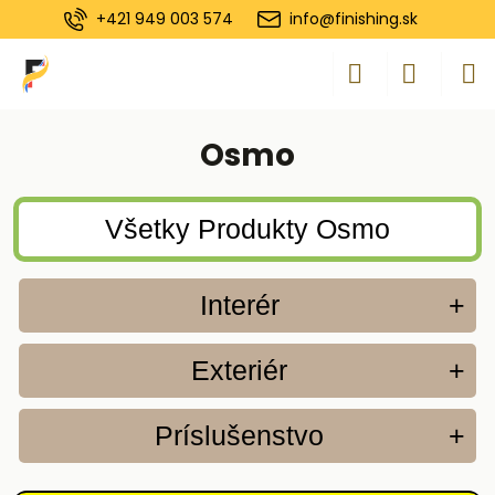
+421 949 003 574
info@finishing.sk
Osmo
Všetky Produkty Osmo
Interér
+
Exteriér
+
Príslušenstvo
+