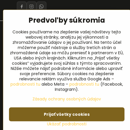
Predvoľby súkromia
Prihlásenie na odber noviniek
Cookies používame na zlepšenie vašej návštevy tejto
webovej stránky, analýzu jej výkonnosti a
zhromažďovanie údajov o jej používaní. Na tento účel
Meno
*
môžeme použiť nástroje a služby tretích strán a
zhromaždené údaje sa môžu preniesť k partnerom v EÚ,
USA alebo iných krajinách. Kliknutím na „Prijať všetky
cookies“ vyjadrujete svoj súhlas s týmto spracovaním.
E-mail
*
Nižšie môžete nájsť podrobné informácie alebo upraviť
svoje preferencie. Súbory cookies na zlepšenie
relevancie reklám využíva služba Google Ads –
podrobnosti tu
alebo Meta –
podrobnosti tu
(Facebook,
Instagram).
Zásady ochrany osobných údajov
Prijať všetky cookies
©
2
Ukázať podrobnosti