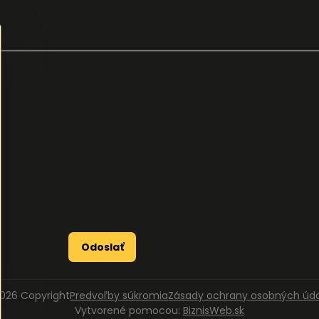
Odoslať
026
Copyright
Predvoľby súkromia
Zásady ochrany osobných úd
Vytvorené pomocou:
BiznisWeb.sk