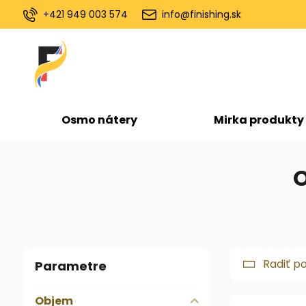
+421 949 003 574
info@finishing.sk
Osmo nátery
Mirka produkty
O
Radiť p
Parametre
Objem