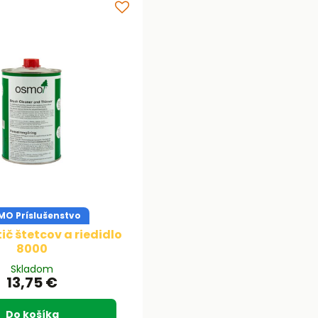
O Príslušenstvo
ič štetcov a riedidlo
8000
Skladom
13,75 €
Do košíka