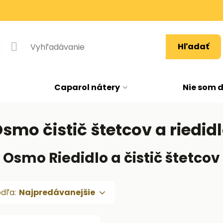
Hľadať
Caparol nátery
Nie som 
smo čistič štetcov a riedid
Osmo Riedidlo a čistič štetcov
odľa:
Najpredávanejšie