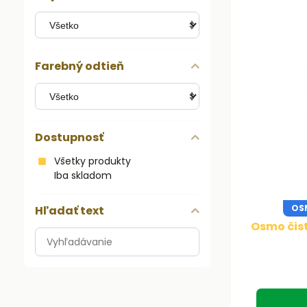
Farebný odtieň
Dostupnosť
Všetky produkty
Iba skladom
OSM
Hľadať text
Osmo čist
Prehľadať
výsledky
filtra
fulltextom