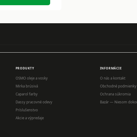
PRODUKTY
INFORMÁCIE
OSMO oleje a vosky
O nás a kontakt
Mirka brúsivá
Obchodné podmienky
Caparol farby
Ochrana súkromia
Dassy pracovné odevy
Bazár — Niesom doko
Príslušenstvo
Akcie a výpredaje