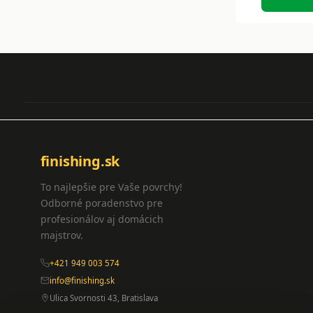
finishing.sk
To najlepšie pre Vaše povrchy!
Odborné poradenstvo pre
profesionálov aj domácich
majstrov.
+421 949 003 574
info@finishing.sk
Ulica Svornosti 43, Bratislava