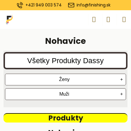
+421 949 003 574
info@finishing.sk
Nohavice
Všetky Produkty Dassy
Ženy
+
Muži
+
Produkty