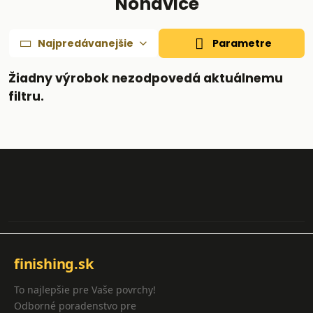
Nohavice
Najpredávanejšie
Parametre
finishing.sk
To najlepšie pre Vaše povrchy!
Odborné poradenstvo pre