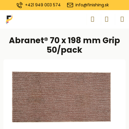
+421 949 003 574
info@finishing.sk
Abranet® 70 x 198 mm Grip
50/pack