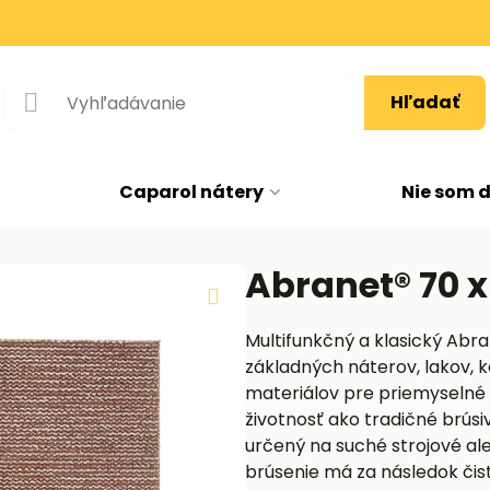
Hľadať
Caparol nátery
Nie som 
Abranet® 70 
Multifunkčný a klasický Abra
základných náterov, lakov, k
materiálov pre priemyselné 
životnosť ako tradičné brúsi
určený na suché strojové al
brúsenie má za následok čis