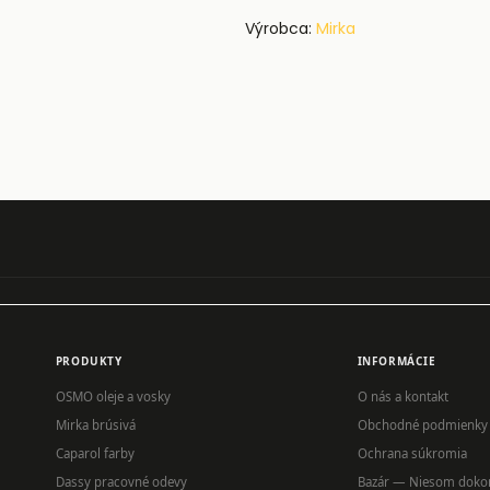
Výrobca:
Mirka
PRODUKTY
INFORMÁCIE
OSMO oleje a vosky
O nás a kontakt
Mirka brúsivá
Obchodné podmienky
Caparol farby
Ochrana súkromia
Dassy pracovné odevy
Bazár — Niesom doko