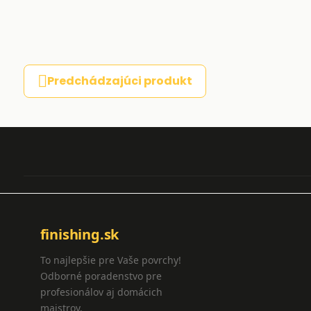
Predchádzajúci produkt
finishing.sk
To najlepšie pre Vaše povrchy!
Odborné poradenstvo pre
profesionálov aj domácich
majstrov.