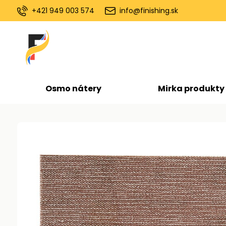
+421 949 003 574
info@finishing.sk
Osmo nátery
Mirka produkty