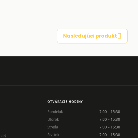
Nasledujúci produkt
OTVÁRACIE HODINY
Pondelok
7:00 – 15:30
Utorok
7:00 – 15:30
Streda
7:00 – 15:30
Štvrtok
7:00 – 15:30
nalý