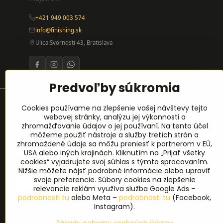
+421 949 003 574
info@finishing.sk
Ulica Svornosti 43, Bratislava
Predvoľby súkromia
Prihlásenie na odber noviniek
Cookies používame na zlepšenie vašej návštevy tejto
webovej stránky, analýzu jej výkonnosti a
zhromažďovanie údajov o jej používaní. Na tento účel
Meno
*
môžeme použiť nástroje a služby tretích strán a
zhromaždené údaje sa môžu preniesť k partnerom v EÚ,
USA alebo iných krajinách. Kliknutím na „Prijať všetky
cookies“ vyjadrujete svoj súhlas s týmto spracovaním.
E-mail
*
Nižšie môžete nájsť podrobné informácie alebo upraviť
svoje preferencie. Súbory cookies na zlepšenie
relevancie reklám využíva služba Google Ads –
podrobnosti tu
alebo Meta –
podrobnosti tu
(Facebook,
Instagram).