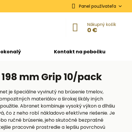
Panel používateľa
Nákupný košík
0 €
dokonalý
Kontakt na pobočku
x 198 mm Grip 10/pack
net je špeciálne vyvinutý na brúsenie tmelov,
ompozitných materiálov a širokej škály iných
použitie. Abranet kombinuje vysoký výkon a dlhšiu
vá, čo z neho robí nákladovo efektívne riešenie. Je
ebo ručné brúsenie, jeho skutočné bezprašné
tejšie pracovné prostredie a lepšiu povrchovú