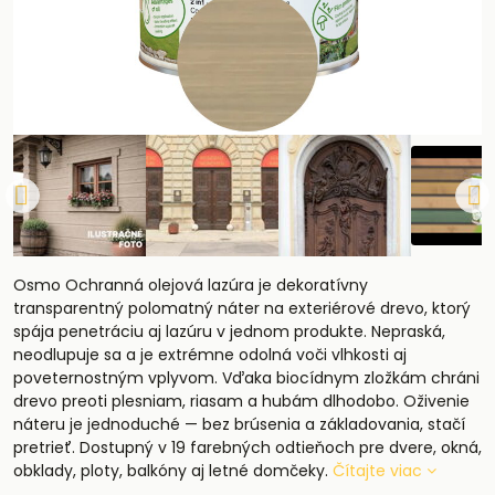
Osmo Ochranná olejová lazúra je dekoratívny
transparentný polomatný náter na exteriérové drevo, ktorý
spája penetráciu aj lazúru v jednom produkte. Nepraská,
neodlupuje sa a je extrémne odolná voči vlhkosti aj
poveternostným vplyvom. Vďaka biocídnym zložkám chráni
drevo preoti plesniam, riasam a hubám dlhodobo. Oživenie
náteru je jednoduché — bez brúsenia a základovania, stačí
pretrieť. Dostupný v 19 farebných odtieňoch pre dvere, okná,
obklady, ploty, balkóny aj letné domčeky.
Čítajte viac