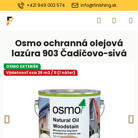
+421 949 003 574
info@finishing.sk
Osmo ochranná olejová
lazúra 903 Čadičovo-sivá
OSMO EXTERIÉR
Výdatnosť cca 26 m2 / 1l (1 náter)