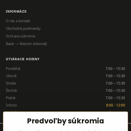
INFORMÁCIE
O nás a kontakt
Obchodné podmienky
Ochrana súkromia
Bazár — Niesom dokonalý
OTVÁRACIE HODINY
Pondelok
7:00 – 15:30
Utorok
7:00 – 15:30
Streda
7:00 – 15:30
Štvrtok
7:00 – 15:30
Piatok
7:00 – 15:30
Sobota
8:00 - 12:00
Nedeľa
Zatvorené
Predvoľby súkromia