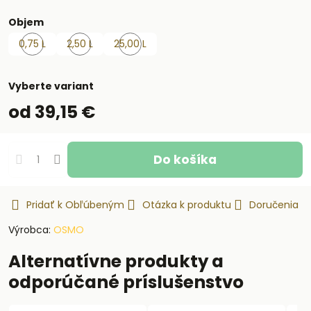
Objem
0,75 L
2,50 L
25,00 L
Menej
Menej
Skladom
ako
ako
6
6
Vyberte variant
ks
ks
od 39,15 €
Do košíka
Pridať k Obľúbeným
Otázka k produktu
Doručenia
Výrobca:
OSMO
Alternatívne produkty a
odporúčané príslušenstvo