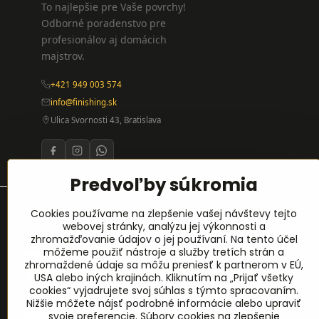
To najlepšie pre Vaše povrchy!
Odborné poradenstvo pre
profesionálov aj domácich
majstrov.
+421 949 003 574
info@finishing.sk
Ulica Svornosti 43, Bratislava
Predvoľby súkromia
Prihlásenie na odber noviniek
Cookies používame na zlepšenie vašej návštevy tejto
webovej stránky, analýzu jej výkonnosti a
zhromažďovanie údajov o jej používaní. Na tento účel
Meno
*
môžeme použiť nástroje a služby tretích strán a
zhromaždené údaje sa môžu preniesť k partnerom v EÚ,
USA alebo iných krajinách. Kliknutím na „Prijať všetky
cookies“ vyjadrujete svoj súhlas s týmto spracovaním.
E-mail
*
Nižšie môžete nájsť podrobné informácie alebo upraviť
svoje preferencie. Súbory cookies na zlepšenie