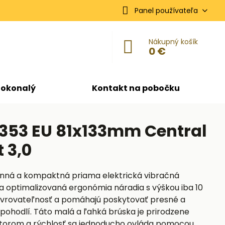
Panel používateľa
Nákupný košík
0 €
dokonalý
Kontakt na pobočku
 353 EU 81x133mm Central
 3,0
konná a kompaktná priama elektrická vibračná
 optimalizovaná ergonómia náradia s výškou iba 10
vrovateľnosť a pomáhajú poskytovať presné a
 pohodlí. Táto malá a ľahká brúska je prirodzene
orom a rýchlosť sa jednoducho ovláda pomocou