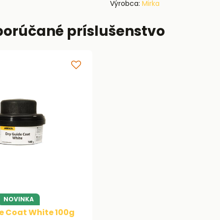
Výrobca:
Mirka
porúčané príslušenstvo
NOVINKA
e Coat White 100g