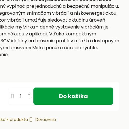
ný vypínač pre jednoduchú a bezpečnú manipuláciu.
tegrovaným snímačom vibrácií a nízkoenergetickou
zor vibrácií umožňuje sledovať aktuálnu úroveň
likácie myMirka - denné vystavenie vibráciám je
om nákupu v aplikácii. Vďaka kompaktným
CV ideálny na brúsenie profilov a ťažko dostupných
vými brusivami Mirka ponúka náradie rýchle,
nie.
Do košíka
ka k produktu
Doručenia