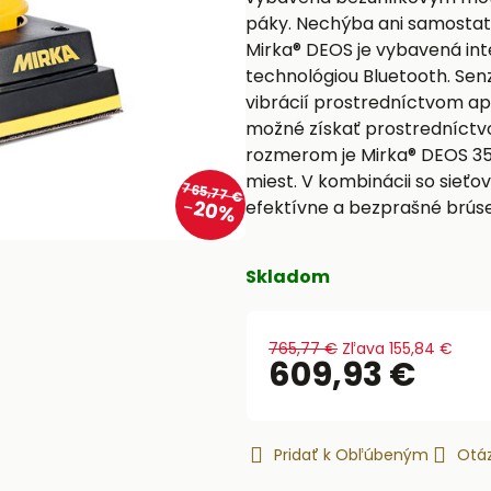
páky. Nechýba ani samostat
Mirka® DEOS je vybavená in
technológiou Bluetooth. Sen
vibrácií prostredníctvom ap
možné získať prostredníctv
rozmerom je Mirka® DEOS 353
miest. V kombinácii so sieťo
765,77 €
20%
efektívne a bezprašné brúse
Skladom
765,77 €
Zľava
155,84 €
609,93 €
Pridať k Obľúbeným
Otáz