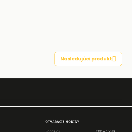
Nasledujúci produkt
OTVÁRACIE HODINY
Pondelok
7:00 – 15:30