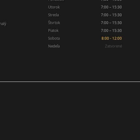
Utorok
7:00 – 15:30
Streda
7:00 – 15:30
Štvrtok
7:00 – 15:30
nalý
Piatok
7:00 – 15:30
Sobota
8:00 - 12:00
Nedeľa
Zatvorené