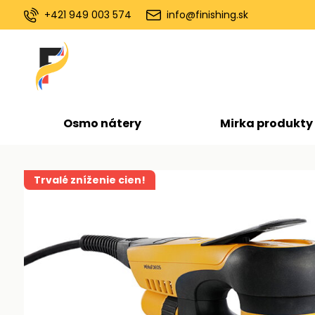
+421 949 003 574
info@finishing.sk
Osmo nátery
Mirka produkty
Trvalé zníženie cien!