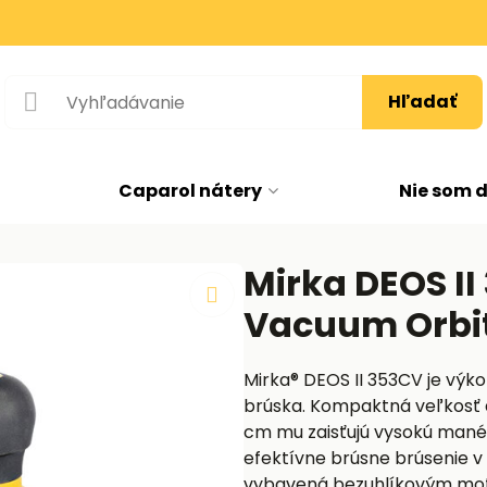
Hľadať
Caparol nátery
Nie som 
Mirka DEOS II
Vacuum Orbit
Mirka® DEOS II 353CV je vý
brúska. Kompaktná veľkosť a
cm mu zaisťujú vysokú mané
efektívne brúsne brúsenie v
vybavená bezuhlíkovým mot