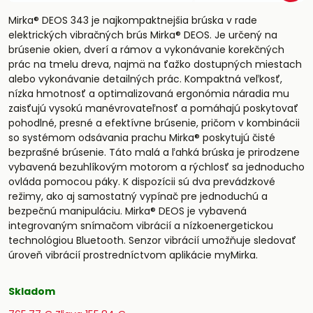
Mirka® DEOS 343 je najkompaktnejšia brúska v rade
elektrických vibračných brús Mirka® DEOS. Je určený na
brúsenie okien, dverí a rámov a vykonávanie korekčných
prác na tmelu dreva, najmä na ťažko dostupných miestach
alebo vykonávanie detailných prác. Kompaktná veľkosť,
nízka hmotnosť a optimalizovaná ergonómia náradia mu
zaisťujú vysokú manévrovateľnosť a pomáhajú poskytovať
pohodlné, presné a efektívne brúsenie, pričom v kombinácii
so systémom odsávania prachu Mirka® poskytujú čisté
bezprašné brúsenie. Táto malá a ľahká brúska je prirodzene
vybavená bezuhlíkovým motorom a rýchlosť sa jednoducho
ovláda pomocou páky. K dispozícii sú dva prevádzkové
režimy, ako aj samostatný vypínač pre jednoduchú a
bezpečnú manipuláciu. Mirka® DEOS je vybavená
integrovaným snímačom vibrácií a nízkoenergetickou
technológiou Bluetooth. Senzor vibrácií umožňuje sledovať
úroveň vibrácií prostredníctvom aplikácie myMirka.
Skladom