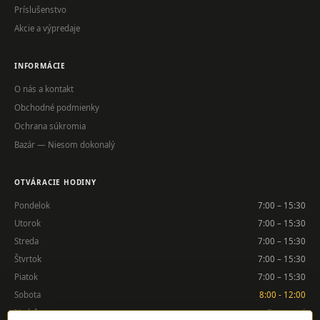
Príslušenstvo
Akcie a výpredaje
INFORMÁCIE
O nás a kontakt
Obchodné podmienky
Ochrana súkromia
Bazár — Niesom dokonalý
OTVÁRACIE HODINY
Pondelok
7:00 – 15:30
Utorok
7:00 – 15:30
Streda
7:00 – 15:30
Štvrtok
7:00 – 15:30
Piatok
7:00 – 15:30
Sobota
8:00 - 12:00
Nedeľa
Zatvorené