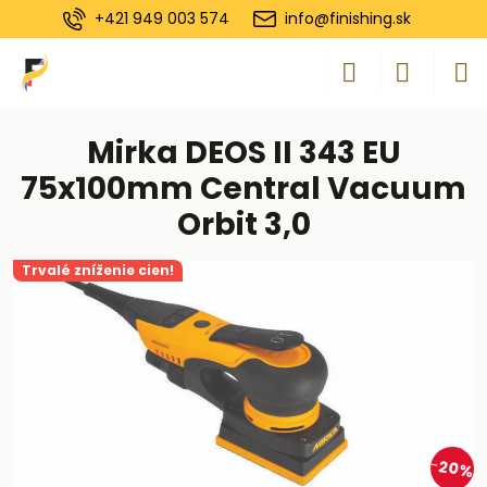
+421 949 003 574
info@finishing.sk
Mirka DEOS II 343 EU
75x100mm Central Vacuum
Orbit 3,0
Trvalé zníženie cien!
20%