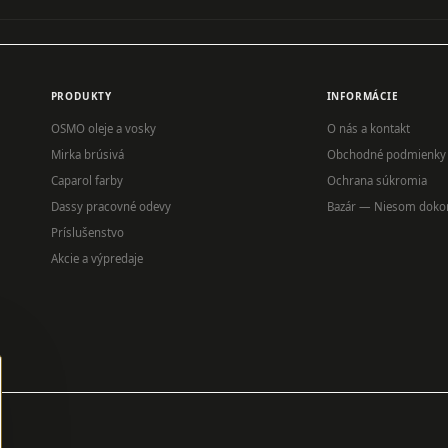
PRODUKTY
INFORMÁCIE
OSMO oleje a vosky
O nás a kontakt
Mirka brúsivá
Obchodné podmienky
Caparol farby
Ochrana súkromia
Dassy pracovné odevy
Bazár — Niesom doko
Príslušenstvo
Akcie a výpredaje