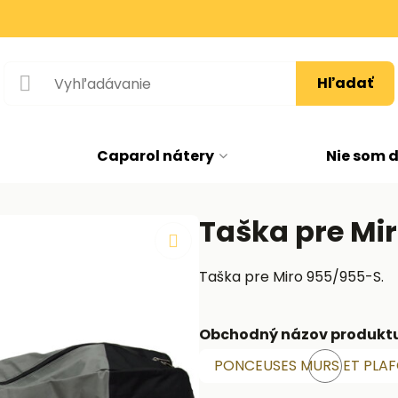
Hľadať
Caparol nátery
Nie som 
Taška pre Mi
Taška pre Miro 955/955-S.
Obchodný názov produkt
PONCEUSES MURS ET PLA
Skladom