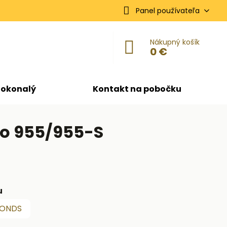
Panel používateľa
Nákupný košík
0 €
dokonalý
Kontakt na pobočku
ro 955/955-S
u
FONDS