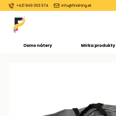
+421 949 003 574
info@finishing.sk
Osmo nátery
Mirka produkty