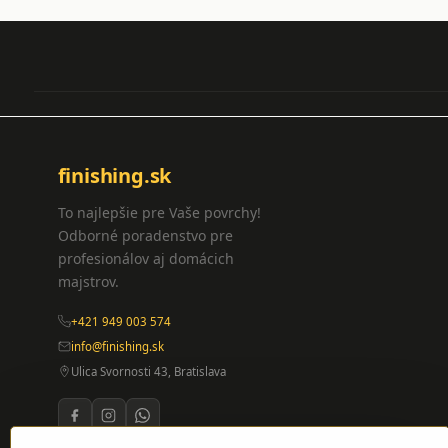
finishing.sk
To najlepšie pre Vaše povrchy!
Odborné poradenstvo pre
profesionálov aj domácich
majstrov.
+421 949 003 574
info@finishing.sk
Ulica Svornosti 43, Bratislava