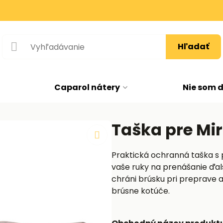
Hľadať
Caparol nátery
Nie som 
Taška pre Mi
Praktická ochranná taška s
vaše ruky na prenášanie ďalš
chráni brúsku pri preprave a
brúsne kotúče.