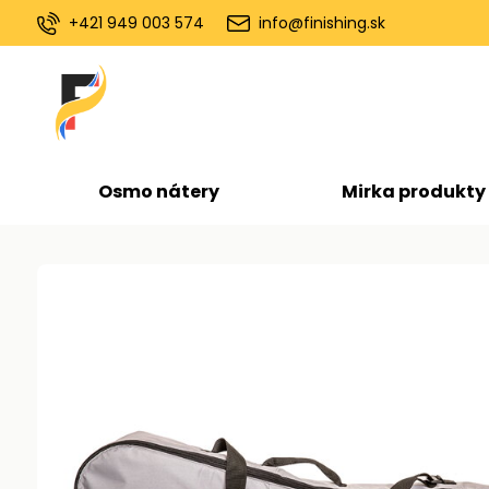
+421 949 003 574
info@finishing.sk
Osmo nátery
Mirka produkty