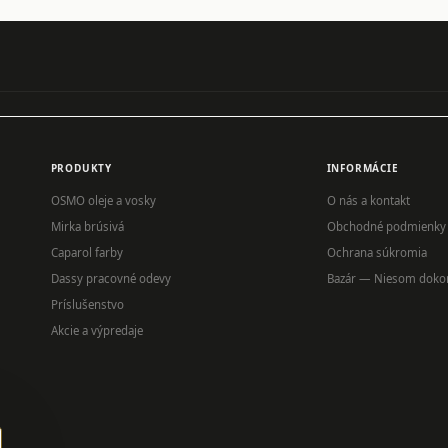
PRODUKTY
INFORMÁCIE
OSMO oleje a vosky
O nás a kontakt
Mirka brúsivá
Obchodné podmienky
Caparol farby
Ochrana súkromia
Dassy pracovné odevy
Bazár — Niesom doko
Príslušenstvo
Akcie a výpredaje