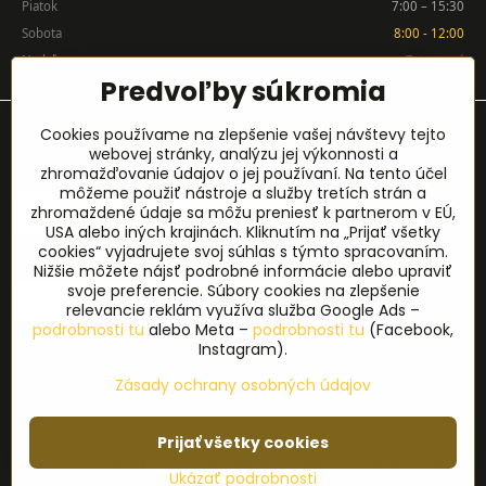
Piatok
7:00 – 15:30
Sobota
8:00 - 12:00
Nedeľa
Zatvorené
Predvoľby súkromia
Prihlásenie na odber noviniek
Cookies používame na zlepšenie vašej návštevy tejto
webovej stránky, analýzu jej výkonnosti a
zhromažďovanie údajov o jej používaní. Na tento účel
Meno
*
môžeme použiť nástroje a služby tretích strán a
zhromaždené údaje sa môžu preniesť k partnerom v EÚ,
USA alebo iných krajinách. Kliknutím na „Prijať všetky
cookies“ vyjadrujete svoj súhlas s týmto spracovaním.
E-mail
*
Nižšie môžete nájsť podrobné informácie alebo upraviť
svoje preferencie. Súbory cookies na zlepšenie
relevancie reklám využíva služba Google Ads –
podrobnosti tu
alebo Meta –
podrobnosti tu
(Facebook,
Instagram).
Odoslať
Zásady ochrany osobných údajov
Prijať všetky cookies
©
2026
Copyright
Predvoľby súkromia
Zásady ochrany osobných údajov
Ukázať podrobnosti