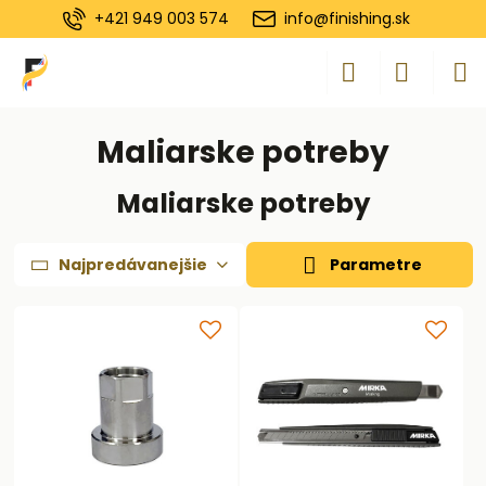
+421 949 003 574
info@finishing.sk
Maliarske potreby
Maliarske potreby
Najpredávanejšie
Parametre