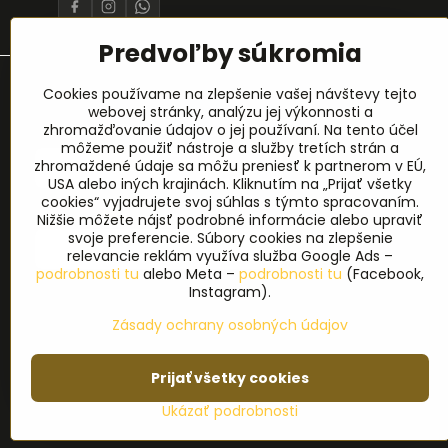
Predvoľby súkromia
Prihlásenie na odber noviniek
Cookies používame na zlepšenie vašej návštevy tejto
webovej stránky, analýzu jej výkonnosti a
zhromažďovanie údajov o jej používaní. Na tento účel
Meno
*
môžeme použiť nástroje a služby tretích strán a
zhromaždené údaje sa môžu preniesť k partnerom v EÚ,
USA alebo iných krajinách. Kliknutím na „Prijať všetky
cookies“ vyjadrujete svoj súhlas s týmto spracovaním.
E-mail
*
Nižšie môžete nájsť podrobné informácie alebo upraviť
svoje preferencie. Súbory cookies na zlepšenie
relevancie reklám využíva služba Google Ads –
podrobnosti tu
alebo Meta –
podrobnosti tu
(Facebook,
Instagram).
Zásady ochrany osobných údajov
Prijať všetky cookies
©
2
Ukázať podrobnosti