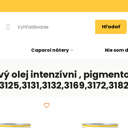
Hľadať
Caparol nátery
Nie som 
olej intenzívni , pigment
3125,3131,3132,3169,3172,318