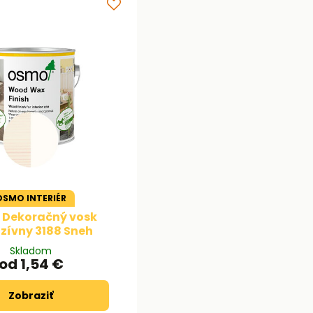
OSMO INTERIÉR
Dekoračný vosk
zívny 3188 Sneh
Skladom
od 1,54 €
Zobraziť