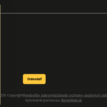
Odoslať
026
Copyright
Predvoľby súkromia
Zásady ochrany osobných úd
Vytvorené pomocou:
BiznisWeb.sk