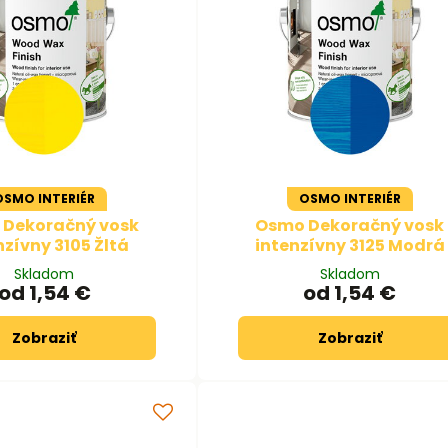
OSMO INTERIÉR
OSMO INTERIÉR
Dekoračný vosk
Osmo Dekoračný vosk
nzívny 3105 Žltá
intenzívny 3125 Modrá
Skladom
Skladom
od 1,54 €
od 1,54 €
Zobraziť
Zobraziť