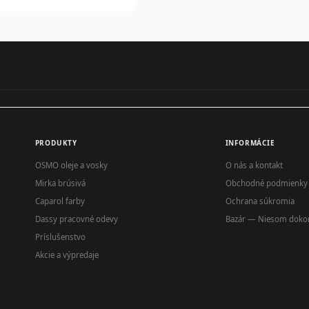
PRODUKTY
INFORMÁCIE
OSMO oleje a vosky
O nás a kontakt
Mirka brúsivá
Obchodné podmienky
Caparol farby
Ochrana súkromia
Dassy pracovné odevy
Bazár — Niesom doko
Príslušenstvo
Akcie a výpredaje