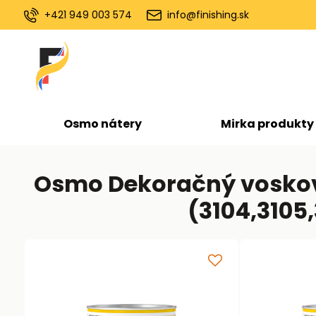
+421 949 003 574
info@finishing.sk
Osmo nátery
Mirka produkty
Osmo Dekoračný voskový 
(3104,3105,