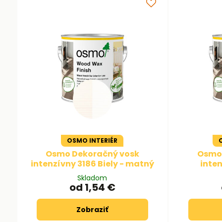
OSMO INTERIÉR
Osmo Dekoračný vosk
Osmo 
intenzívny 3186 Biely - matný
inten
Skladom
od 1,54 €
Zobraziť