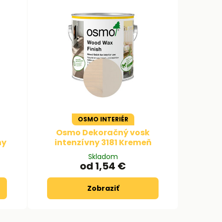
OSMO INTERIÉR
Osmo Dekoračný vosk
ny
intenzívny 3181 Kremeň
Skladom
od 1,54 €
Zobraziť