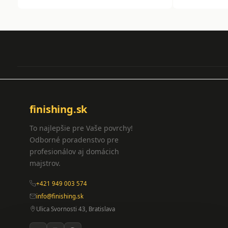
finishing.sk
To najlepšie pre Vaše povrchy!
Odborné poradenstvo pre
profesionálov aj domácich
majstrov.
+421 949 003 574
info@finishing.sk
Ulica Svornosti 43, Bratislava