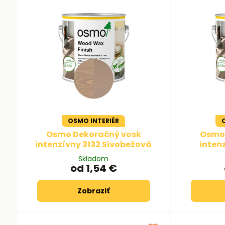
OSMO INTERIÉR
Osmo Dekoračný vosk
Osmo 
intenzívny 3132 Sivobežová
inten
Skladom
od 1,54 €
Zobraziť