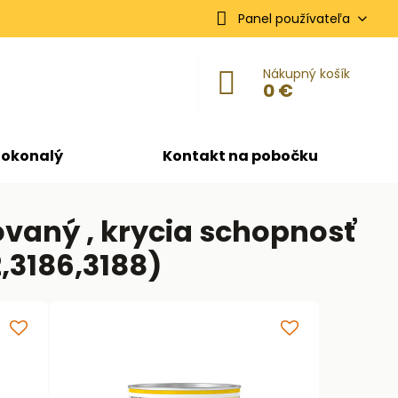
Panel používateľa
Nákupný košík
0 €
dokonalý
Kontakt na pobočku
ovaný , krycia schopnosť
2,3186,3188)