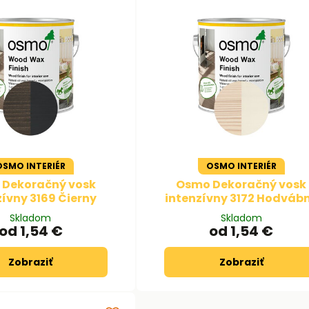
OSMO INTERIÉR
OSMO INTERIÉR
Dekoračný vosk
Osmo Dekoračný vosk
zívny 3169 Čierny
intenzívny 3172 Hodváb
Skladom
Skladom
od 1,54 €
od 1,54 €
Zobraziť
Zobraziť