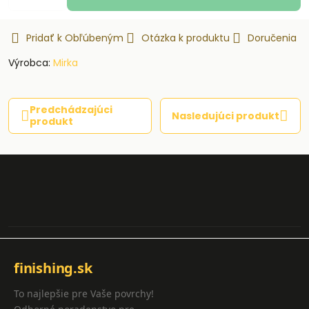
Pridať k Obľúbeným
Otázka k produktu
Doručenia
Výrobca:
Mirka
Predchádzajúci
Nasledujúci produkt
produkt
finishing.sk
To najlepšie pre Vaše povrchy!