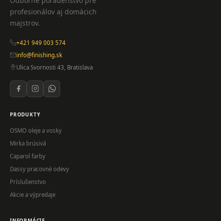
Odborné poradenstvo pre
profesionálov aj domácich
majstrov.
+421 949 003 574
info@finishing.sk
Ulica Svornosti 43, Bratislava
PRODUKTY
OSMO oleje a vosky
Mirka brúsivá
Caparol farby
Dassy pracovné odevy
Príslušenstvo
Akcie a výpredaje
INFORMÁCIE