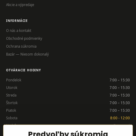
Akcie a výpredaje
INFORMÁCIE
O nás a kontakt
Obchodné podmienky
Ochrana súkromia
Bazár — Niesom dokonalý
OTVÁRACIE HODINY
Pondelok
7:00 – 15:30
Utorok
7:00 – 15:30
Streda
7:00 – 15:30
Štvrtok
7:00 – 15:30
Piatok
7:00 – 15:30
Sobota
8:00 - 12:00
Nedeľa
Zatvorené
Predvoľby súkromia