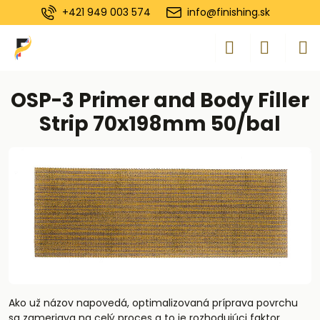
+421 949 003 574
info@finishing.sk
OSP-3 Primer and Body Filler
Strip 70x198mm 50/bal
Ako už názov napovedá, optimalizovaná príprava povrchu
sa zameriava na celý proces a to je rozhodujúci faktor.