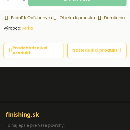
Pridať k Obľúbeným
Otázka k produktu
Doručenia
Výrobca:
Mirka
Predchádzajúci
Nasledujúci produkt
produkt
finishing.sk
To najlepšie pre Vaše povrchy!