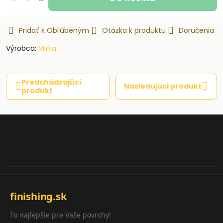
Pridať k Obľúbeným
Otázka k produktu
Doručenia
Výrobca:
Mirka
Predchádzajúci
Nasledujúci produkt
produkt
finishing.sk
To najlepšie pre Vaše povrchy!