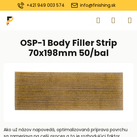
+421 949 003 574
info@finishing.sk
OSP-1 Body Filler Strip
70x198mm 50/bal
Ako už názov napovedá, optimalizovaná príprava povrchu
sa zameriava na celý proces a to je rozhodujúci faktor.