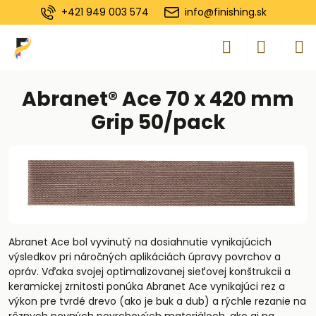
+421 949 003 574
info@finishing.sk
Abranet® Ace 70 x 420 mm
Grip 50/pack
Abranet Ace bol vyvinutý na dosiahnutie vynikajúcich
výsledkov pri náročných aplikáciách úpravy povrchov a
opráv. Vďaka svojej optimalizovanej sieťovej konštrukcii a
keramickej zrnitosti ponúka Abranet Ace vynikajúci rez a
výkon pre tvrdé drevo (ako je buk a dub) a rýchle rezanie na
rôznych pevných povrchových materiáloch, ako aj na