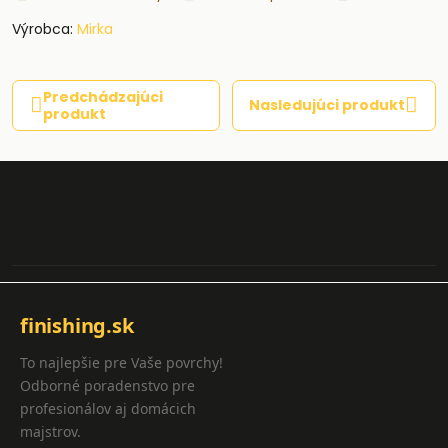
Výrobca:
Mirka
Predchádzajúci
Nasledujúci produkt
produkt
finishing.sk
To najlepšie pre Vaše povrchy!
Odborné poradenstvo pre
profesionálov aj domácich
majstrov.