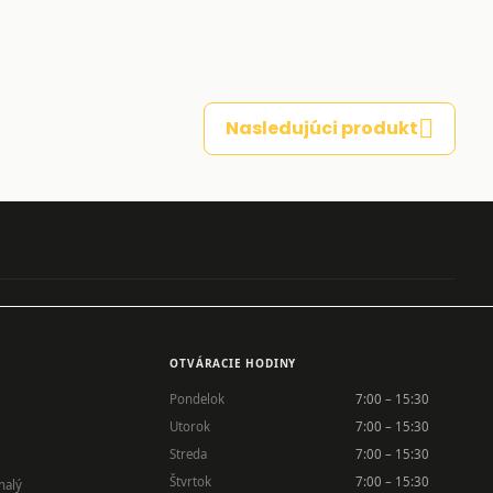
Nasledujúci produkt
OTVÁRACIE HODINY
Pondelok
7:00 – 15:30
Utorok
7:00 – 15:30
Streda
7:00 – 15:30
Štvrtok
7:00 – 15:30
nalý