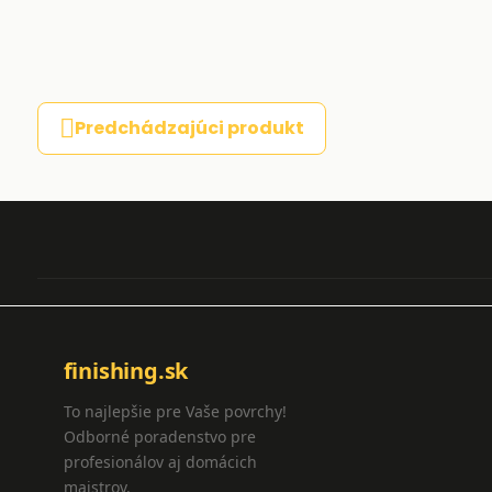
Predchádzajúci produkt
finishing.sk
To najlepšie pre Vaše povrchy!
Odborné poradenstvo pre
profesionálov aj domácich
majstrov.