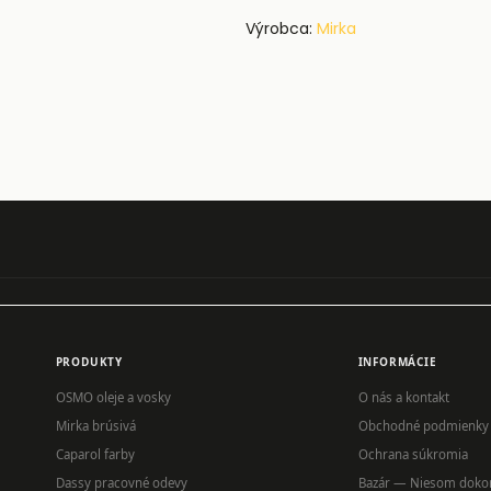
Výrobca:
Mirka
PRODUKTY
INFORMÁCIE
OSMO oleje a vosky
O nás a kontakt
Mirka brúsivá
Obchodné podmienky
Caparol farby
Ochrana súkromia
Dassy pracovné odevy
Bazár — Niesom doko