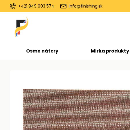
+421 949 003 574
info@finishing.sk
Osmo nátery
Mirka produkty