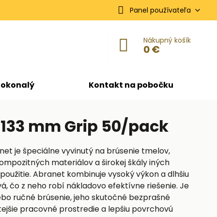
Panel používateľa
Nákupný košík
0 €
dokonalý
Kontakt na pobočku
x 133 mm Grip 50/pack
net je špeciálne vyvinutý na brúsenie tmelov,
ompozitných materiálov a širokej škály iných
použitie. Abranet kombinuje vysoký výkon a dlhšiu
vá, čo z neho robí nákladovo efektívne riešenie. Je
ebo ručné brúsenie, jeho skutočné bezprašné
tejšie pracovné prostredie a lepšiu povrchovú