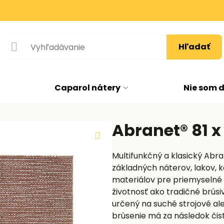
Hľadať
Caparol nátery
Nie som 
Abranet® 81 
Multifunkčný a klasický Abra
základných náterov, lakov, k
materiálov pre priemyselné 
životnosť ako tradičné brúsi
určený na suché strojové al
brúsenie má za následok čis