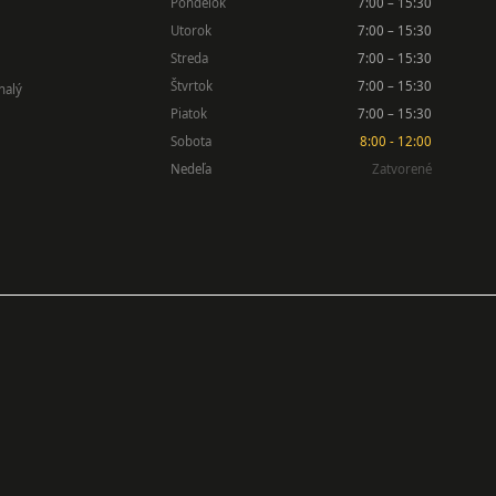
Pondelok
7:00 – 15:30
Utorok
7:00 – 15:30
Streda
7:00 – 15:30
Štvrtok
7:00 – 15:30
nalý
Piatok
7:00 – 15:30
Sobota
8:00 - 12:00
Nedeľa
Zatvorené