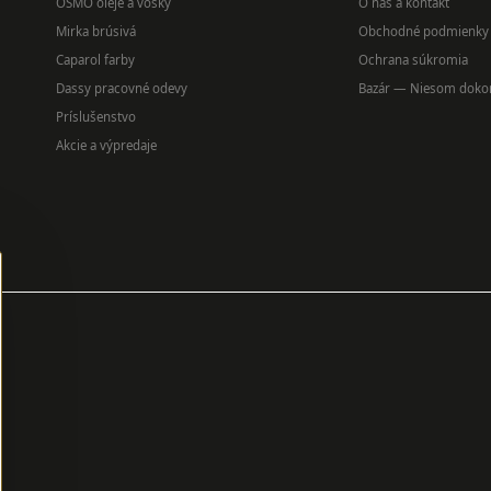
OSMO oleje a vosky
O nás a kontakt
Mirka brúsivá
Obchodné podmienky
Caparol farby
Ochrana súkromia
Dassy pracovné odevy
Bazár — Niesom doko
Príslušenstvo
Akcie a výpredaje