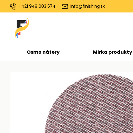
+421 949 003 574
info@finishing.sk
Osmo nátery
Mirka produkty