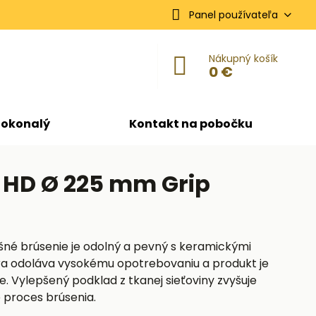
Panel používateľa
Nákupný košík
0 €
dokonalý
Kontakt na pobočku
 HD Ø 225 mm Grip
né brúsenie je odolný a pevný s keramickými
túra odoláva vysokému opotrebovaniu a produkt je
e. Vylepšený podklad z tkanej sieťoviny zvyšuje
e proces brúsenia.