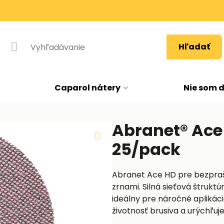
Hľadať
Caparol nátery
Nie som 
Abranet® Ace
25/pack
Abranet Ace HD pre bezpraš
zrnami. Silná sieťová štruk
ideálny pre náročné aplikáci
životnosť brusiva a urýchľuj