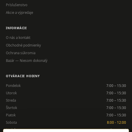
Príslušenstvo
Akcie a výpredaje
INFORMÁCIE
O nás a kontakt
Obchodné podmienky
Ochrana súkromia
Bazár — Niesom dokonalý
OTVÁRACIE HODINY
Pondelok
7:00 – 15:30
Utorok
7:00 – 15:30
Streda
7:00 – 15:30
Štvrtok
7:00 – 15:30
Piatok
7:00 – 15:30
Sobota
8:00 - 12:00
Nedeľa
Zatvorené