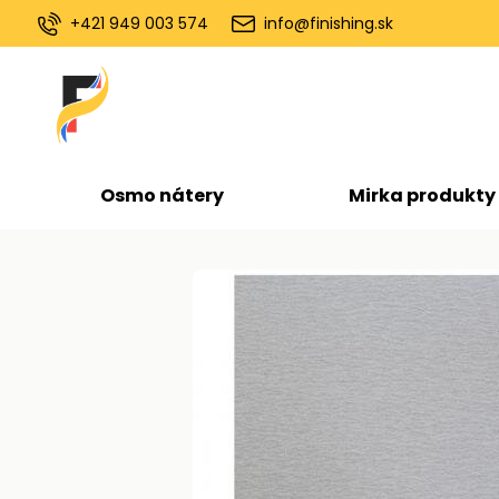
+421 949 003 574
info@finishing.sk
Osmo nátery
Mirka produkty