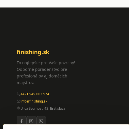
finishing.sk
To najlepšie pre Vaše povrchy!
Odborné poradenstvo pre
profesionálov aj domácich
majstrov.
+421 949 003 574
info@finishing.sk
Ulica Svornosti 43, Bratislava