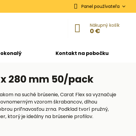
Panel používateľa
Nákupný košík
0 €
dokonalý
Kontakt na pobočku
0 x 280 mm 50/pack
akom na suché brúsenie, Carat Flex sa vyznačuje
rovnomerným vzorom škrabancov, dlhou
brou priľnavosťou zrna. Podklad tvorí pružný,
, ktorý je ideálny na brúsenie profilov.