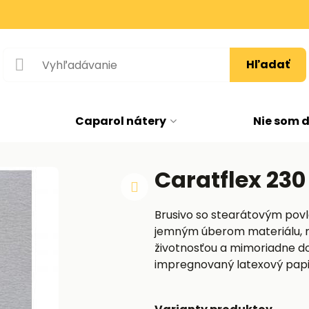
Hľadať
Caparol nátery
Nie som 
Caratflex 23
Brusivo so stearátovým povl
jemným úberom materiálu, 
životnosťou a mimoriadne do
impregnovaný latexový papier