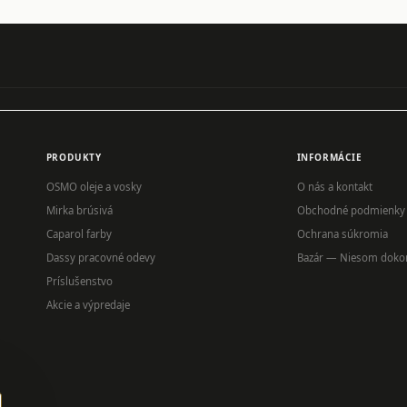
PRODUKTY
INFORMÁCIE
OSMO oleje a vosky
O nás a kontakt
Mirka brúsivá
Obchodné podmienky
Caparol farby
Ochrana súkromia
Dassy pracovné odevy
Bazár — Niesom doko
Príslušenstvo
Akcie a výpredaje