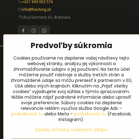
+421 949 003 574
info@finishing.sk
Ulica Svornosti 43, Bratislava
Predvoľby súkromia
Prihlásenie na odber noviniek
Cookies používame na zlepšenie vašej návštevy tejto
webovej stránky, analýzu jej výkonnosti a
zhromažďovanie údajov o jej používaní. Na tento účel
Meno
*
môžeme použiť nástroje a služby tretích strán a
zhromaždené údaje sa môžu preniesť k partnerom v EÚ,
USA alebo iných krajinách. Kliknutím na „Prijať všetky
cookies“ vyjadrujete svoj súhlas s týmto spracovaním.
E-mail
*
Nižšie môžete nájsť podrobné informácie alebo upraviť
svoje preferencie. Súbory cookies na zlepšenie
relevancie reklám využíva služba Google Ads –
podrobnosti tu
alebo Meta –
podrobnosti tu
(Facebook,
Instagram).
Zásady ochrany osobných údajov