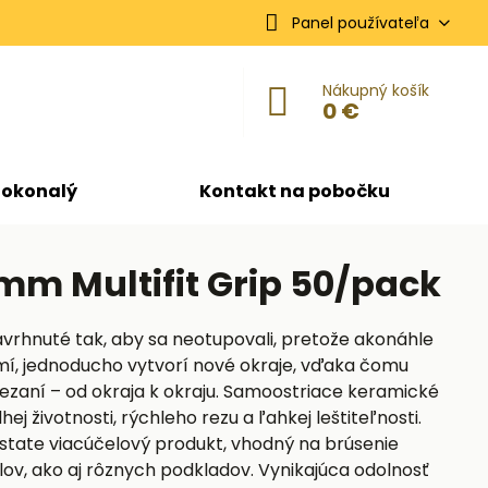
Panel používateľa
Nákupný košík
0 €
dokonalý
Kontakt na pobočku
mm Multifit Grip 50/pack
vrhnuté tak, aby sa neotupovali, pretože akonáhle
mí, jednoducho vytvorí nové okraje, vďaka čomu
zaní – od okraja k okraju. Samoostriace keramické
j životnosti, rýchleho rezu a ľahkej leštiteľnosti.
dstate viacúčelový produkt, vhodný na brúsenie
ov, ako aj rôznych podkladov. Vynikajúca odolnosť