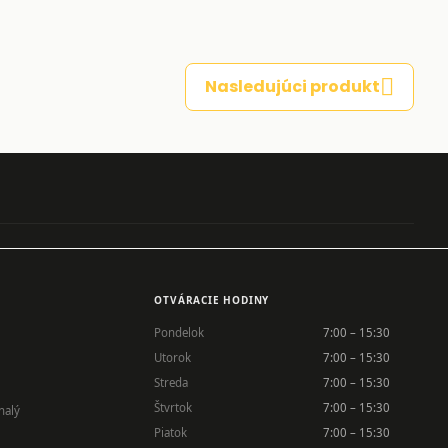
Nasledujúci produkt
OTVÁRACIE HODINY
Pondelok
7:00 – 15:30
Utorok
7:00 – 15:30
Streda
7:00 – 15:30
Štvrtok
7:00 – 15:30
nalý
Piatok
7:00 – 15:30