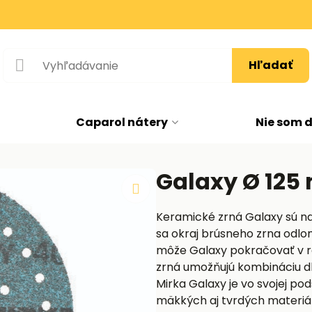
Hľadať
Caparol nátery
Nie som 
Galaxy Ø 125 
Keramické zrná Galaxy sú na
sa okraj brúsneho zrna odlo
môže Galaxy pokračovať v re
zrná umožňujú kombináciu dlhe
Mirka Galaxy je vo svojej po
mäkkých aj tvrdých materiál