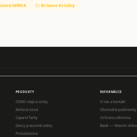
úsivá MIRKA
Brúsne Krúžky
PRODUKTY
INFORMÁCIE
OSMO oleje a vosky
O nás a kontakt
Mirka brúsivá
Obchodné podmienky
Caparol farby
Ochrana súkromia
Dassy pracovné odevy
Bazár — Niesom doko
Príslušenstvo