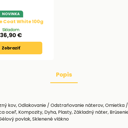
NOVINKA
e Coat White 100g
Skladom
36,90 €
Zobraziť
Popis
zný kov, Odlakovanie / Odstraňovanie náterov, Omietka /
 oceľ, Kompozity, Dyha, Plasty, Základný náter, Brúsenie
 Gélový povlak, Sklenené vlákno