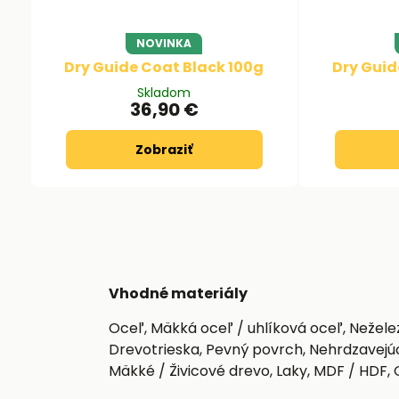
NOVINKA
Dry Guide Coat Black 100g
Dry Guid
Skladom
36,90 €
Zobraziť
Vhodné materiály
Oceľ, Mäkká oceľ / uhlíková oceľ, Nežele
Drevotrieska, Pevný povrch, Nehrdzavejúca
Mäkké / Živicové drevo, Laky, MDF / HDF,