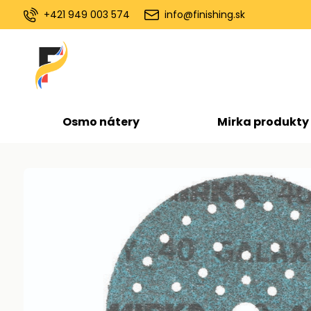
+421 949 003 574
info@finishing.sk
Osmo nátery
Mirka produkty