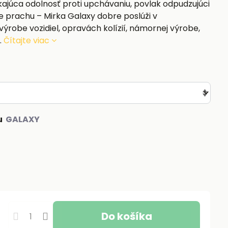
kajúca odolnosť proti upchávaniu, povlak odpudzujúci
 prachu – Mirka Galaxy dobre poslúži v
ýrobe vozidiel, opravách kolízií, námornej výrobe,
.
Čítajte viac
u
Do košíka