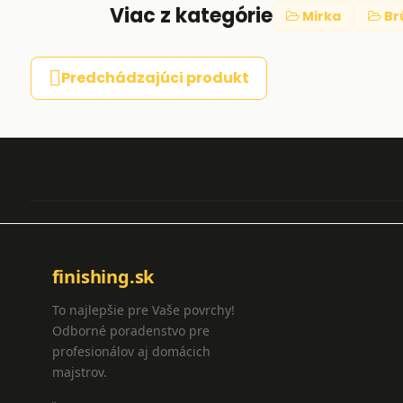
Viac z kategórie
Mirka
Br
Predchádzajúci produkt
finishing.sk
To najlepšie pre Vaše povrchy!
Odborné poradenstvo pre
profesionálov aj domácich
majstrov.