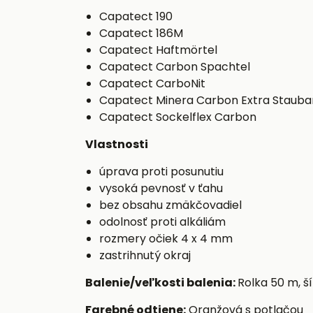
Capatect 190
Capatect 186M
Capatect Haftmörtel
Capatect Carbon Spachtel
Capatect CarboNit
Capatect Minera Carbon Extra Staub
Capatect Sockelflex Carbon
Vlastnosti
úprava proti posunutiu
vysoká pevnosť v ťahu
bez obsahu zmäkčovadiel
odolnosť proti alkáliám
rozmery očiek 4 x 4 mm
zastrihnutý okraj
Balenie/veľkosti balenia:
Rolka 50 m, š
Farebné odtiene:
Oranžová s potlačou