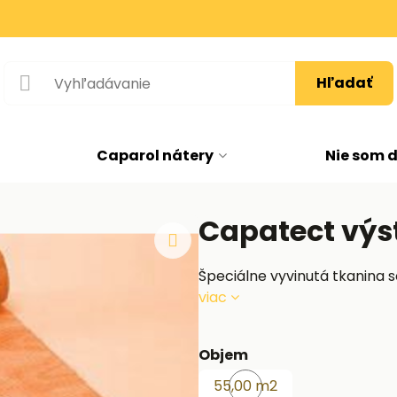
Hľadať
Caparol nátery
Nie som 
Capatect výs
Špeciálne vyvinutá tkanina s
viac
Objem
55,00 m2