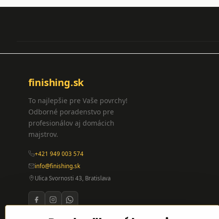
finishing.sk
To najlepšie pre Vaše povrchy!
Odborné poradenstvo pre
profesionálov aj domácich
majstrov.
+421 949 003 574
info@finishing.sk
Ulica Svornosti 43, Bratislava