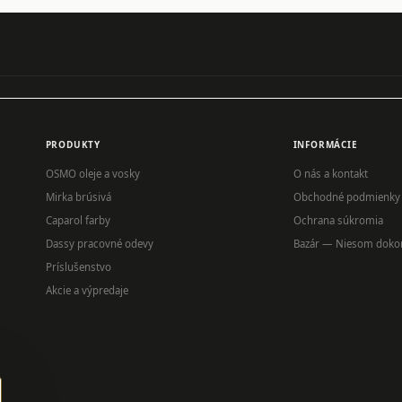
PRODUKTY
INFORMÁCIE
OSMO oleje a vosky
O nás a kontakt
Mirka brúsivá
Obchodné podmienky
Caparol farby
Ochrana súkromia
Dassy pracovné odevy
Bazár — Niesom doko
Príslušenstvo
Akcie a výpredaje