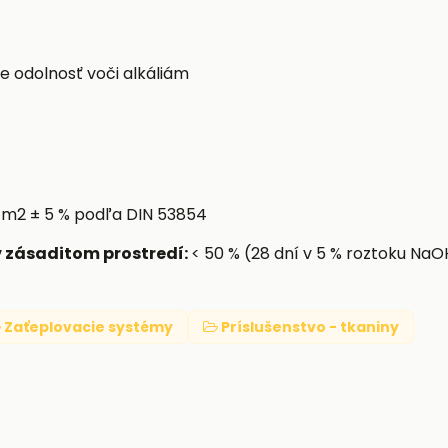
 odolnosť voči alkáliám
/m2 ± 5 % podľa DIN 53854
v zásaditom prostredí:
< 50 % (28 dní v 5 % roztoku NaO
Zaťeplovacie systémy
Príslušenstvo - tkaniny