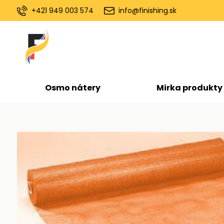
+421 949 003 574
info@finishing.sk
Osmo nátery
Mirka produkty