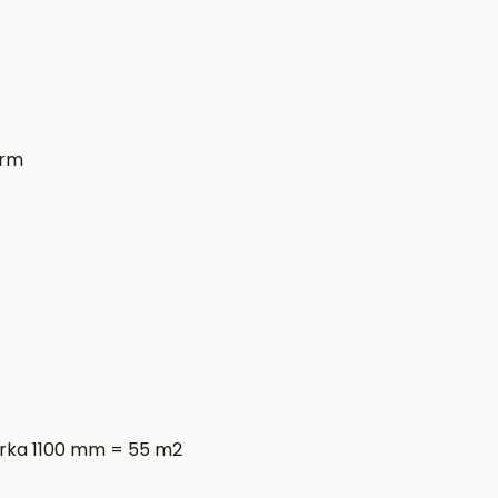
arm
írka 1100 mm = 55 m2