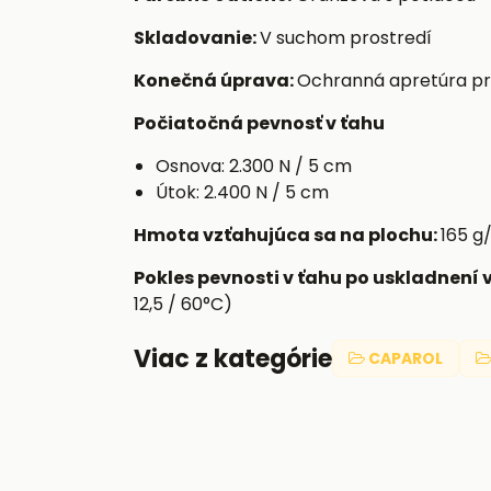
Skladovanie:
V suchom prostredí
Konečná úprava:
Ochranná apretúra pre
Počiatočná pevnosť v ťahu
Osnova: 2.300 N / 5 cm
Útok: 2.400 N / 5 cm
Hmota vzťahujúca sa na plochu:
165 g
Pokles pevnosti v ťahu po uskladnení 
12,5 / 60°C)
Viac z kategórie
CAPAROL