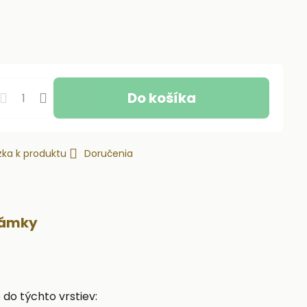
Do košíka
ka k produktu
Doručenia
námky
do týchto vrstiev: