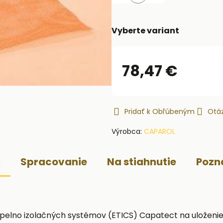
Skladom
Vyberte variant
78,47 €
Pridať k Obľúbeným
Otáz
Výrobca:
CAPAROL
s
Spracovanie
Na stiahnutie
Poz
lno izolačných systémov (ETICS) Capatect na uloženie 