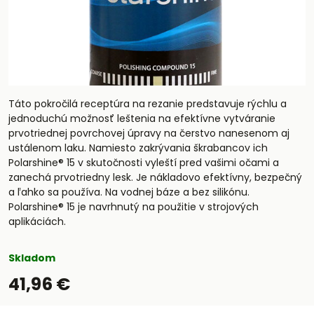
Táto pokročilá receptúra ​​na rezanie predstavuje rýchlu a
jednoduchú možnosť leštenia na efektívne vytváranie
prvotriednej povrchovej úpravy na čerstvo nanesenom aj
ustálenom laku. Namiesto zakrývania škrabancov ich
Polarshine® 15 v skutočnosti vyleští pred vašimi očami a
zanechá prvotriedny lesk. Je nákladovo efektívny, bezpečný
a ľahko sa používa. Na vodnej báze a bez silikónu.
Polarshine® 15 je navrhnutý na použitie v strojových
aplikáciách.
Skladom
41,96 €