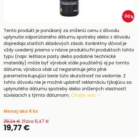
30%
Tento produkt je ponúkaný za zníženú cenu z dôvodu
uplynutia odporúčaného dátumu spotreby alebo z dôvodu
dopredaja starších skladových zásob. Konkrétny dôvod je
vždy uvedený priamo v názve produktu.Pri produktoch tohto
typu (napr. leštiace pasty alebo podobné technické
materiály) môže byť výrobok stále použiteľný aj po tomto
dátume, výrobca však už negarantuje jeho plné
parametre.Kupujúci berie túto skutočnosť na vedomie. Z
tohto dôvodu nie je možné uplatniť reklamáciu týkajúcu sa
uplynutého dátumu spotreby alebo znížených vlastností
súvisiacich s týmto dátumom.
Čítajte viac
Menej ako 6 ks
28,24 €
Zľava
8,47 €
19,77 €