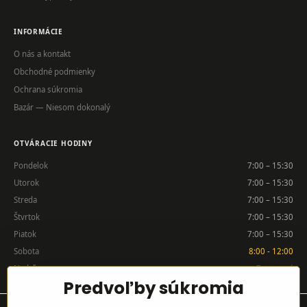
INFORMÁCIE
O nás a kontakt
Obchodné podmienky
Ochrana súkromia
Bazár — Niesom dokonalý
OTVÁRACIE HODINY
Pondelok
7:00 – 15:30
Utorok
7:00 – 15:30
Streda
7:00 – 15:30
Štvrtok
7:00 – 15:30
Piatok
7:00 – 15:30
Sobota
8:00 - 12:00
Nedeľa
Zatvorené
Predvoľby súkromia