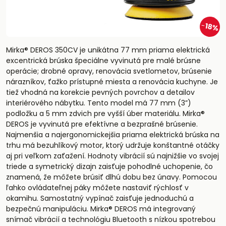
18%
Mirka® DEROS 350CV je unikátna 77 mm priama elektrická
excentrická brúska špeciálne vyvinutá pre malé brúsne
operácie; drobné opravy, renovácia svetlometov, brúsenie
nárazníkov, ťažko prístupné miesta a renovácia kuchyne. Je
tiež vhodná na korekcie pevných povrchov a detailov
interiérového nábytku. Tento model má 77 mm (3”)
podložku a 5 mm zdvich pre vyšší úber materiálu. Mirka®
DEROS je vyvinutá pre efektívne a bezprašné brúsenie.
Najmenšia a najergonomickejšia priama elektrická brúska na
trhu má bezuhlíkový motor, ktorý udržuje konštantné otáčky
aj pri veľkom zaťažení. Hodnoty vibrácií sú najnižšie vo svojej
triede a symetrický dizajn zaisťuje pohodlné uchopenie, čo
znamená, že môžete brúsiť dlhú dobu bez únavy. Pomocou
ľahko ovládateľnej páky môžete nastaviť rýchlosť v
okamihu. Samostatný vypínač zaisťuje jednoduchú a
bezpečnú manipuláciu. Mirka® DEROS má integrovaný
snímač vibrácií a technológiu Bluetooth s nízkou spotrebou