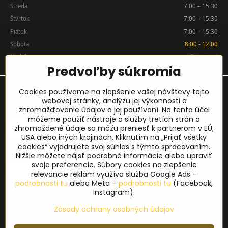
Streda
7:00 – 15:30
Štvrtok
7:00 – 15:30
Piatok
7:00 – 15:30
Sobota
8:00 - 12:00
Nedeľa
Zatvorené
Predvoľby súkromia
Prihlásenie na odber noviniek
Cookies používame na zlepšenie vašej návštevy tejto
webovej stránky, analýzu jej výkonnosti a
zhromažďovanie údajov o jej používaní. Na tento účel
Meno
*
môžeme použiť nástroje a služby tretích strán a
zhromaždené údaje sa môžu preniesť k partnerom v EÚ,
USA alebo iných krajinách. Kliknutím na „Prijať všetky
cookies“ vyjadrujete svoj súhlas s týmto spracovaním.
E-mail
*
Nižšie môžete nájsť podrobné informácie alebo upraviť
svoje preferencie. Súbory cookies na zlepšenie
relevancie reklám využíva služba Google Ads –
podrobnosti tu
alebo Meta –
podrobnosti tu
(Facebook,
Instagram).
Odoslať
Zásady ochrany osobných údajov