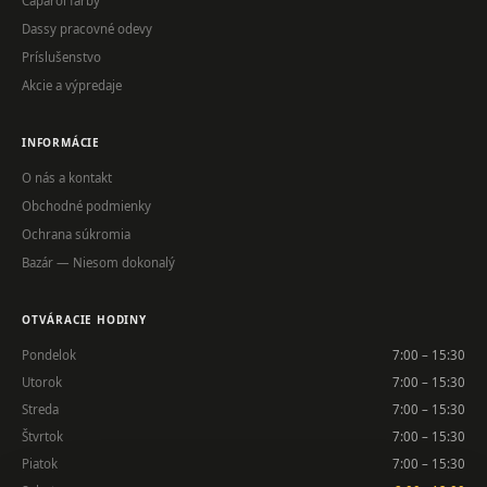
Caparol farby
Dassy pracovné odevy
Príslušenstvo
Akcie a výpredaje
INFORMÁCIE
O nás a kontakt
Obchodné podmienky
Ochrana súkromia
Bazár — Niesom dokonalý
OTVÁRACIE HODINY
Pondelok
7:00 – 15:30
Utorok
7:00 – 15:30
Streda
7:00 – 15:30
Štvrtok
7:00 – 15:30
Piatok
7:00 – 15:30