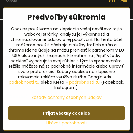
Sobota
8:00 - 12:00
Nedeľa
Zatvorené
Predvoľby súkromia
Prihlásenie na odber noviniek
Cookies používame na zlepšenie vašej návštevy tejto
webovej stránky, analýzu jej výkonnosti a
zhromažďovanie údajov o jej používaní. Na tento účel
Meno
*
môžeme použiť nástroje a služby tretích strán a
zhromaždené údaje sa môžu preniesť k partnerom v EÚ,
USA alebo iných krajinách. Kliknutím na „Prijať všetky
cookies“ vyjadrujete svoj súhlas s týmto spracovaním.
E-mail
*
Nižšie môžete nájsť podrobné informácie alebo upraviť
svoje preferencie. Súbory cookies na zlepšenie
relevancie reklám využíva služba Google Ads –
podrobnosti tu
alebo Meta –
podrobnosti tu
(Facebook,
Instagram).
Odoslať
Zásady ochrany osobných údajov
©
2026
Copyright
Prijať všetky cookies
Predvoľby súkromia
Zásady ochrany osobných údajov
Ukázať podrobnosti
Vytvorené pomocou:
BiznisWeb.sk