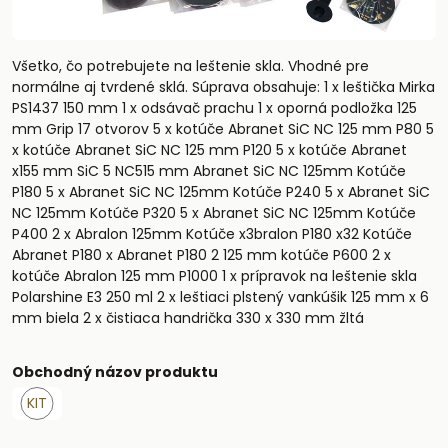
Všetko, čo potrebujete na leštenie skla. Vhodné pre
normálne aj tvrdené sklá. Súprava obsahuje: 1 x leštička Mirka
PS1437 150 mm 1 x odsávač prachu 1 x oporná podložka 125
mm Grip 17 otvorov 5 x kotúče Abranet SiC NC 125 mm P80 5
x kotúče Abranet SiC NC 125 mm P120 5 x kotúče Abranet
x155 mm SiC 5 NC515 mm Abranet SiC NC 125mm Kotúče
P180 5 x Abranet SiC NC 125mm Kotúče P240 5 x Abranet SiC
NC 125mm Kotúče P320 5 x Abranet SiC NC 125mm Kotúče
P400 2 x Abralon 125mm Kotúče x3bralon P180 x32 Kotúče
Abranet P180 x Abranet P180 2 125 mm kotúče P600 2 x
kotúče Abralon 125 mm P1000 1 x prípravok na leštenie skla
Polarshine E3 250 ml 2 x leštiaci plstený vankúšik 125 mm x 6
mm biela 2 x čistiaca handrička 330 x 330 mm žltá
Obchodný názov produktu
KIT
Skladom