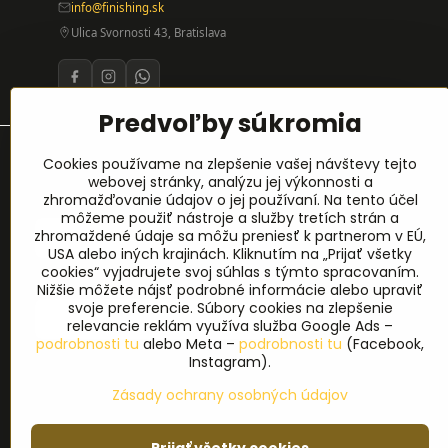
info@finishing.sk
Ulica Svornosti 43, Bratislava
Predvoľby súkromia
Prihlásenie na odber noviniek
Cookies používame na zlepšenie vašej návštevy tejto
webovej stránky, analýzu jej výkonnosti a
zhromažďovanie údajov o jej používaní. Na tento účel
Meno
*
môžeme použiť nástroje a služby tretích strán a
zhromaždené údaje sa môžu preniesť k partnerom v EÚ,
USA alebo iných krajinách. Kliknutím na „Prijať všetky
cookies“ vyjadrujete svoj súhlas s týmto spracovaním.
E-mail
*
Nižšie môžete nájsť podrobné informácie alebo upraviť
svoje preferencie. Súbory cookies na zlepšenie
relevancie reklám využíva služba Google Ads –
podrobnosti tu
alebo Meta –
podrobnosti tu
(Facebook,
Instagram).
Zásady ochrany osobných údajov