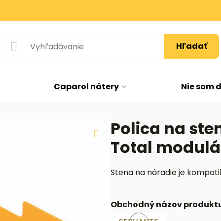
Hľadať
Caparol nátery
Nie som 
Polica na ste
Total modulá
Stena na náradie je kompat
Obchodný názov produkt