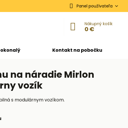
Panel používateľa
Nákupný košík
0 €
dokonalý
Kontakt na pobočku
nu na náradie Mirlon
rny vozík
ibilná s modulárnym vozíkom.
u