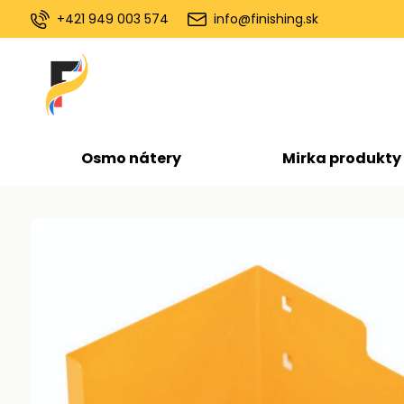
+421 949 003 574
info@finishing.sk
Osmo nátery
Mirka produkty