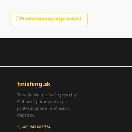
Predchádzajúci produkt
finishing.sk
To najlepšie pre Vaše povrchy!
Odborné poradenstvo pre
profesionálov aj domácich
majstrov.
+421 949 003 574