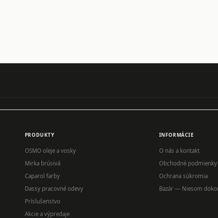
PRODUKTY
INFORMÁCIE
OSMO oleje a vosky
O nás a kontakt
Mirka brúsivá
Obchodné podmienky
Caparol farby
Ochrana súkromia
Dassy pracovné odevy
Bazár — Niesom doko
Príslušenstvo
Akcie a výpredaje