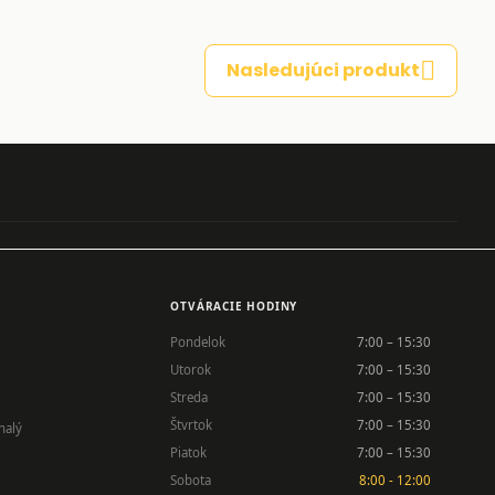
Nasledujúci produkt
OTVÁRACIE HODINY
Pondelok
7:00 – 15:30
Utorok
7:00 – 15:30
Streda
7:00 – 15:30
Štvrtok
7:00 – 15:30
nalý
Piatok
7:00 – 15:30
Sobota
8:00 - 12:00