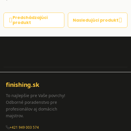
Predchádzajúci
Nasledujúci produkt
produkt
finishing.sk
To najlepšie pre Vaše povrchy!
Odborné poradenstvo pre
profesionálov aj domácich
majstrov.
+421 949 003 574