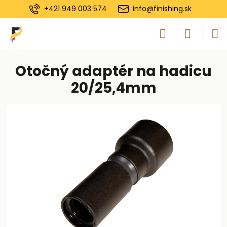
+421 949 003 574
info@finishing.sk
Otočný adaptér na hadicu
20/25,4mm