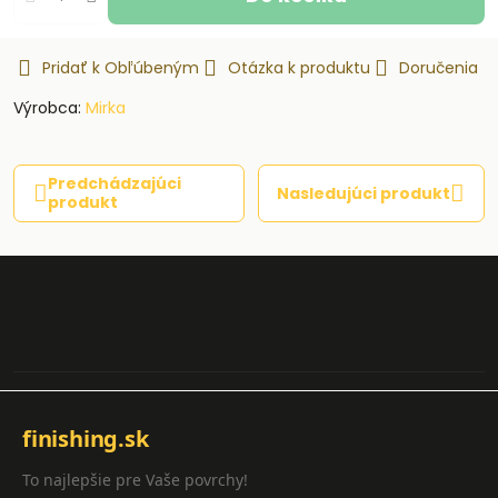
Pridať k Obľúbeným
Otázka k produktu
Doručenia
Výrobca:
Mirka
Predchádzajúci
Nasledujúci produkt
produkt
finishing.sk
To najlepšie pre Vaše povrchy!