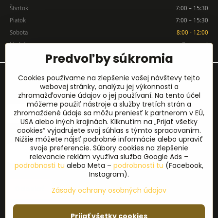
Štvrtok
7:00 – 15:30
Piatok
7:00 – 15:30
Sobota
8:00 - 12:00
Nedeľa
Zatvorené
Predvoľby súkromia
Prihlásenie na odber noviniek
Cookies používame na zlepšenie vašej návštevy tejto
webovej stránky, analýzu jej výkonnosti a
zhromažďovanie údajov o jej používaní. Na tento účel
Meno
*
môžeme použiť nástroje a služby tretích strán a
zhromaždené údaje sa môžu preniesť k partnerom v EÚ,
USA alebo iných krajinách. Kliknutím na „Prijať všetky
cookies“ vyjadrujete svoj súhlas s týmto spracovaním.
E-mail
*
Nižšie môžete nájsť podrobné informácie alebo upraviť
svoje preferencie. Súbory cookies na zlepšenie
relevancie reklám využíva služba Google Ads –
podrobnosti tu
alebo Meta –
podrobnosti tu
(Facebook,
Instagram).
Odoslať
Zásady ochrany osobných údajov
©
2026
Copyright
Prijať všetky cookies