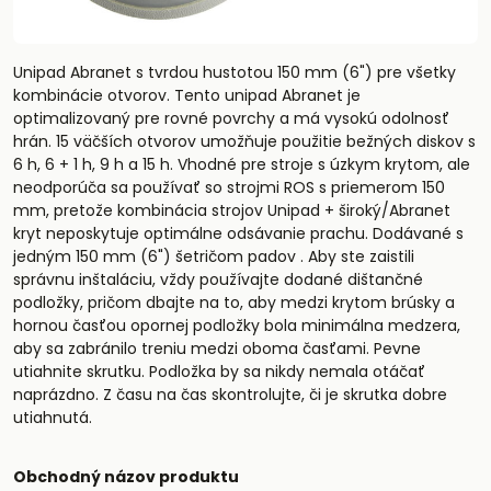
Unipad Abranet s tvrdou hustotou 150 mm (6") pre všetky
kombinácie otvorov. Tento unipad Abranet je
optimalizovaný pre rovné povrchy a má vysokú odolnosť
hrán. 15 väčších otvorov umožňuje použitie bežných diskov s
6 h, 6 + 1 h, 9 h a 15 h. Vhodné pre stroje s úzkym krytom, ale
neodporúča sa používať so strojmi ROS s priemerom 150
mm, pretože kombinácia strojov Unipad + široký/Abranet
kryt neposkytuje optimálne odsávanie prachu. Dodávané s
jedným 150 mm (6") šetričom padov . Aby ste zaistili
správnu inštaláciu, vždy používajte dodané dištančné
podložky, pričom dbajte na to, aby medzi krytom brúsky a
hornou časťou opornej podložky bola minimálna medzera,
aby sa zabránilo treniu medzi oboma časťami. Pevne
utiahnite skrutku. Podložka by sa nikdy nemala otáčať
naprázdno. Z času na čas skontrolujte, či je skrutka dobre
utiahnutá.
Obchodný názov produktu