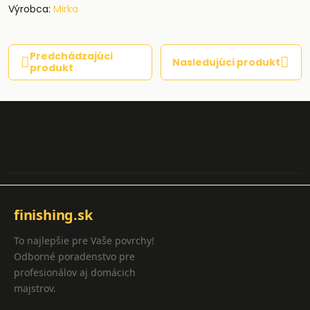
Výrobca:
Mirka
Predchádzajúci
Nasledujúci produkt
produkt
finishing.sk
To najlepšie pre Vaše povrchy!
Odborné poradenstvo pre
profesionálov aj domácich
majstrov.