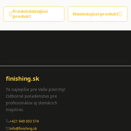
Predchádzajúci
Nasledujúci produkt
produkt
finishing.sk
To najlepšie pre Vaše povrchy!
Odborné poradenstvo pre
profesionálov aj domácich
majstrov.
+421 949 003 574
info@finishing.sk