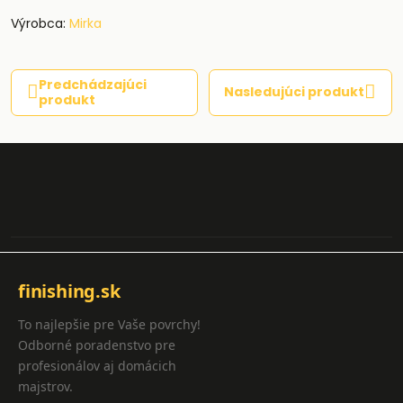
Výrobca:
Mirka
Predchádzajúci
Nasledujúci produkt
produkt
finishing.sk
To najlepšie pre Vaše povrchy!
Odborné poradenstvo pre
profesionálov aj domácich
majstrov.