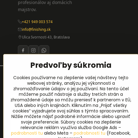
profesionálov aj domácich
majstrov.
+421 949 003 574
info@finishing.sk
Ulica Svornosti 43, Bratislava
Predvoľby súkromia
Prihlásenie na odber noviniek
Cookies používame na zlepšenie vašej návštevy tejto
webovej stránky, analýzu jej výkonnosti a
zhromažďovanie údajov o jej používaní. Na tento účel
Meno
*
môžeme použiť nástroje a služby tretích strán a
zhromaždené údaje sa môžu preniesť k partnerom v EÚ,
USA alebo iných krajinách. Kliknutím na „Prijať všetky
cookies“ vyjadrujete svoj súhlas s týmto spracovaním.
E-mail
*
Nižšie môžete nájsť podrobné informácie alebo upraviť
svoje preferencie. Súbory cookies na zlepšenie
relevancie reklám využíva služba Google Ads –
podrobnosti tu
alebo Meta –
podrobnosti tu
(Facebook,