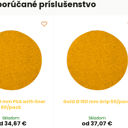
porúčané príslušenstvo
0 mm PSA with liner
Gold Ø 150 mm Grip 50/pa
50/pack
Skladom
Skladom
d 34,67 €
od 37,07 €