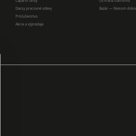
Caparol farby
Ochrana súkromia
Dassy pracovné odevy
Bazár — Niesom doko
Príslušenstvo
Akcie a výpredaje