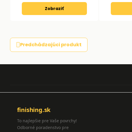
Zobraziť
Predchádzajúci produkt
finishing.sk
To najlepšie pre Vaše povrchy!
Odborné poradenstvo pre