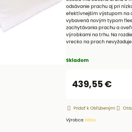
odsávanie prachu aj pri níz
efektívnejším výstupom na o
vybavená novým typom flee
zachytávania prachu a oveľ
výrobkami na trhu. Na rozdi
vrecko na prach nevyžaduje
Skladom
439,55 €
Pridať k Obľúbeným
Otáz
Výrobca:
Mirka