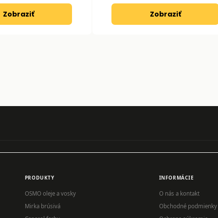
Zobraziť
Zobraziť
PRODUKTY
INFORMÁCIE
OSMO oleje a vosky
O nás a kontakt
Mirka brúsivá
Obchodné podmienky