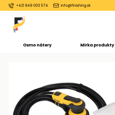
+421 949 003 574
info@finishing.sk
Osmo nátery
Mirka produkty