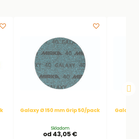
ck
Galaxy Ø 150 mm Grip 50/pack
Galaxy Ø 
Skladom
od 43,05 €