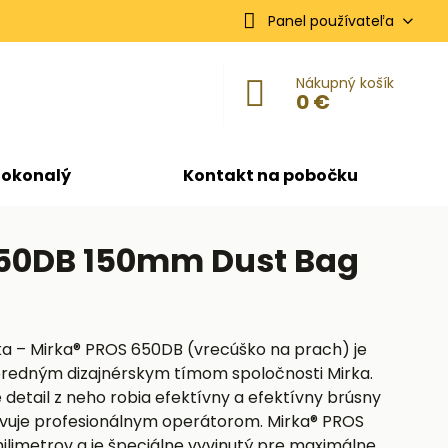
Panel používateľa
Nákupný košík
0 €
dokonalý
Kontakt na pobočku
650DB 150mm Dust Bag
a – Mirka® PROS 650DB (vrecúško na prach) je
popredným dizajnérskym tímom spoločnosti Mirka.
 detail z neho robia efektívny a efektívny brúsny
ovuje profesionálnym operátorom. Mirka® PROS
limetrov a je špeciálne vyvinutý pre maximálne