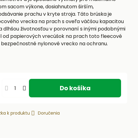
kom sacom výkone, dosiahnutom širším,
dsávanie prachu v kryte stroja. Táto brúska je
cového vrecka na prach s oveľa väčšou kapacitou
a dlhšou životnosťou v porovnaní s inými podobnými
el od papierových vrecúšok na prach toto fleecové
 bezpečnostné nylonové vrecko na ochranu.
Do košíka
ka k produktu
Doručenia