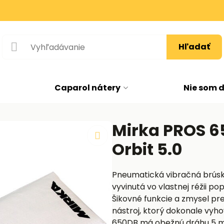
Hľadať
Caparol nátery
Nie som 
Mirka PROS 
Orbit 5.0
Pneumatická vibračná brúsk
vyvinutá vo vlastnej réžii 
Šikovné funkcie a zmysel pre
nástroj, ktorý dokonale vyh
650DB má obežnú dráhu 5 mi